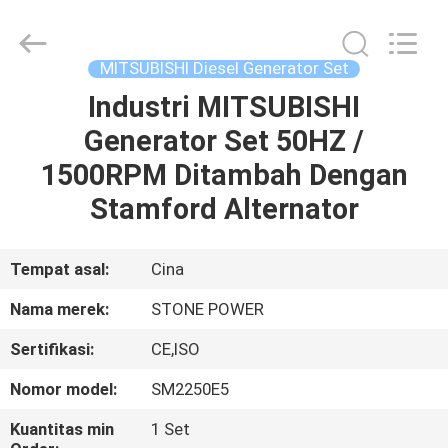
2026
JIANGSU
STONE
POWER
CO.,LTD.
MITSUBISHI Diesel Generator Set
All
Rights
Reserved.
Industri MITSUBISHI
RUMAH
Generator Set 50HZ /
PRODUK
1500RPM Ditambah Dengan
Stamford Alternator
TENTANG
KAMI
Tempat asal:
Cina
Nama merek:
STONE POWER
TUR
Sertifikasi:
CE,ISO
PABRIK
Nomor model:
SM2250E5
KONTROL
Kuantitas min
1 Set