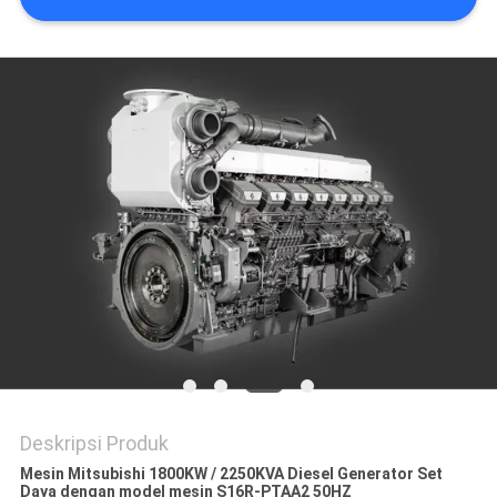
Deskripsi Produk
Mesin Mitsubishi 1800KW / 2250KVA Diesel Generator Set
Daya dengan model mesin S16R-PTAA2 50HZ