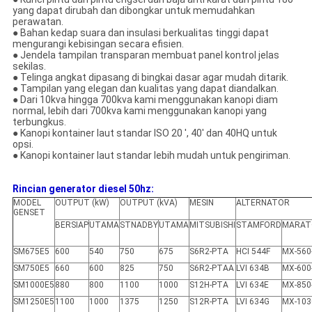
yang dapat dirubah dan dibongkar untuk memudahkan
perawatan.
● Bahan kedap suara dan insulasi berkualitas tinggi dapat
mengurangi kebisingan secara efisien.
● Jendela tampilan transparan membuat panel kontrol jelas
sekilas.
● Telinga angkat dipasang di bingkai dasar agar mudah ditarik.
● Tampilan yang elegan dan kualitas yang dapat diandalkan.
● Dari 10kva hingga 700kva kami menggunakan kanopi diam
normal, lebih dari 700kva kami menggunakan kanopi yang
terbungkus.
● Kanopi kontainer laut standar ISO 20 ', 40' dan 40HQ untuk
opsi.
● Kanopi kontainer laut standar lebih mudah untuk pengiriman.
Rincian generator diesel 50hz:
MODEL
OUTPUT (kW)
OUTPUT (kVA)
MESIN
ALTERNATOR
GENSET
BERSIAP
UTAMA
STNADBY
UTAMA
MITSUBISHI
STAMFORD
MARAT
SM675E5
600
540
750
675
S6R2-PTA
HCI 544F
MX-560
SM750E5
660
600
825
750
S6R2-PTAA
LVI 634B
MX-600
SM1000E5
880
800
1100
1000
S12H-PTA
LVI 634E
MX-850
SM1250E5
1100
1000
1375
1250
S12R-PTA
LVI 634G
MX-103