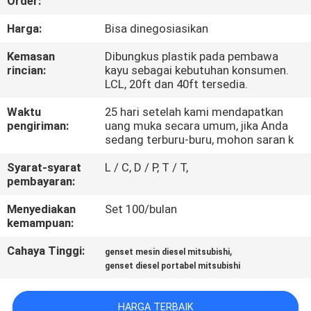
Order:
KUALITAS
Harga:
Bisa dinegosiasikan
HUBUNGI
Kemasan
Dibungkus plastik pada pembawa
rincian:
kayu sebagai kebutuhan konsumen.
KAMI
LCL, 20ft dan 40ft tersedia.
Waktu
25 hari setelah kami mendapatkan
PERMINTAAN
pengiriman:
uang muka secara umum, jika Anda
sedang terburu-buru, mohon saran k
PENAWARAN
Syarat-syarat
L / C, D / P, T / T,
pembayaran:
SITEMAP
Menyediakan
Set 100/bulan
kemampuan:
PRIVACY
Cahaya Tinggi:
,
genset mesin diesel mitsubishi
POLICY
genset diesel portabel mitsubishi
HARGA TERBAIK