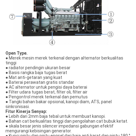
Open Type.
● Merek mesin merek terkenal dengan alternator berkualitas
tinggi
● radiator pendingin ukuran besar
● Basis rangka baja tugas berat
● Mat anti-getaran yang kuat
● Baterai perawatan gratis standar
● AC alternator untuk pengisi daya baterai
● Filter udara tugas berat, filter oli, filter air
● Pengontrol merek terkenal dan pemutus
● Tangki bahan bakar opsional, kanopi diam, ATS, panel
sinkronisasi.
Fitur Kinerja Senyap:
● Lebih dari 2mm baja tebal untuk membuat kanopi.
● Bahan cat berkualitas tinggi dan pengolahan cat bubuk ketat.
● skala besar jenis silencer impedansi gabungan efektif
mengurangi kebisingan generator.
● Kunci pintu dan pintu engsel dari baja anti karat dan pintu 180 °