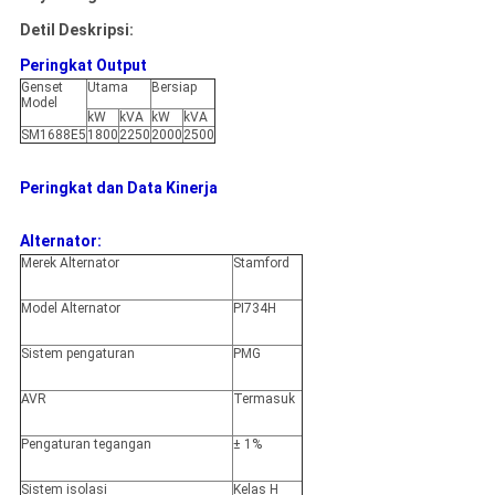
Detil Deskripsi:
Peringkat Output
Genset
Utama
Bersiap
Model
kW
kVA
kW
kVA
SM1688E5
1800
2250
2000
2500
Peringkat dan Data Kinerja
Alternator:
Merek Alternator
Stamford
Model Alternator
PI734H
Sistem pengaturan
PMG
AVR
Termasuk
Pengaturan tegangan
± 1%
Sistem isolasi
Kelas H