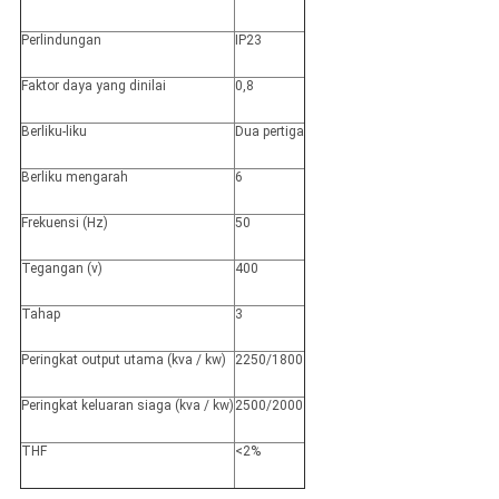
Perlindungan
IP23
Faktor daya yang dinilai
0,8
Berliku-liku
Dua pertiga
Berliku mengarah
6
Frekuensi (Hz)
50
Tegangan (v)
400
Tahap
3
Peringkat output utama (kva / kw)
2250/1800
Peringkat keluaran siaga (kva / kw)
2500/2000
THF
<2%