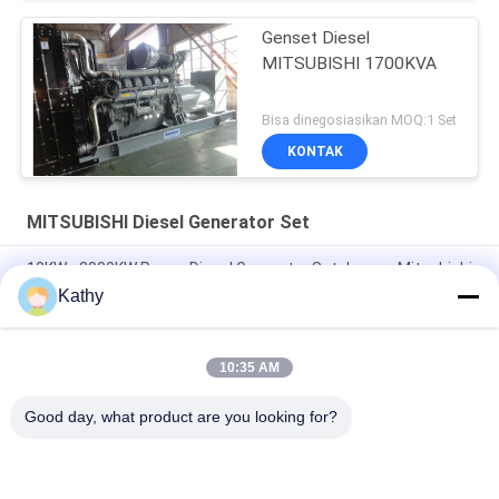
Genset Diesel
MITSUBISHI 1700KVA
Bisa dinegosiasikan MOQ:1 Set
KONTAK
MITSUBISHI Diesel Generator Set
10KW - 2000KW Power Diesel Generator Set dengan Mitsubishi
Alternator
Kathy
1650KW MITSUBISHI diesel generator dengan pendinginan air
10:35 AM
Genset Diesel 2000KW 2500KVA Panel Kontrol Smartgen
Deepsea Harsen
Good day, what product are you looking for?
Bad Request
Semua