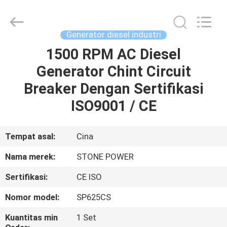
2026
JIANGSU
STONE
POWER
CO.,LTD.
Generator diesel industri
All
Rights
Reserved.
1500 RPM AC Diesel
RUMAH
Generator Chint Circuit
PRODUK
Breaker Dengan Sertifikasi
ISO9001 / CE
TENTANG
KAMI
Tempat asal:
Cina
Nama merek:
STONE POWER
TUR
Sertifikasi:
CE ISO
PABRIK
Nomor model:
SP625CS
KONTROL
Kuantitas min
1 Set