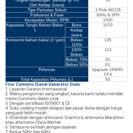
Tingkat Kebisingan Standar @ 7m
99
(Set Kedap Suara)
Tipe Pemutus Sirkuit
3 Pole MCCB
Frekuensi & Fase
50Hz & 3PH
Kecepatan Mesin: RPM
1500
Kapasitas Tangki Bahan Bakar:
Buka
1070
L
Kedap
suara
Konsumsi bahan bakar (l / jam)
Beban
135
110%
100%
113
Beban
Beban 75%
91
Beban 50%
61
Pelumas
Upgrade 15W40-
CF4
Total
Kapasitas
Pelumas
(L)
50
Fitur Cummins Diesel
Generator
Diam
:
1. Layanan Garansi Internasional
2. Waktu pengiriman yang singkat, karena kami selalu memiliki
mesin Cummins dalam stok
3. Dengan sertifikasi ISO9001 & CE
4. Suku cadang mudah didapat dari pasar dunia dengan harga
yang jauh lebih murah
5. Ditambah dengan alternator Stamford, alternator Marathon
atau alternator China Wattek
6. Sempurna setelah jaringan layanan
7. Kedua 50Hz dan 60Hz