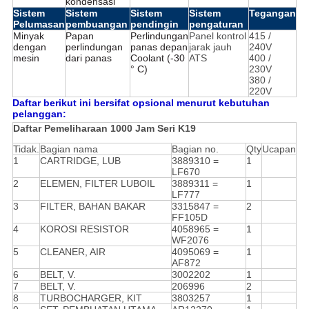
kondensasi
Sistem
Sistem
Sistem
Sistem
Tegangan
Pelumasan
pembuangan
pendingin
pengaturan
Minyak
Papan
Perlindungan
Panel kontrol
415 /
dengan
perlindungan
panas depan
jarak jauh
240V
mesin
dari panas
Coolant (-30
ATS
400 /
° C)
230V
380 /
220V
Daftar berikut ini bersifat opsional menurut kebutuhan
pelanggan:
Daftar Pemeliharaan 1000 Jam Seri K19
Tidak.
Bagian nama
Bagian no.
Qty
Ucapan
1
CARTRIDGE, LUB
3889310 =
1
LF670
2
ELEMEN, FILTER LUBOIL
3889311 =
1
LF777
3
FILTER, BAHAN BAKAR
3315847 =
2
FF105D
4
KOROSI RESISTOR
4058965 =
1
WF2076
5
CLEANER, AIR
4095069 =
1
AF872
6
BELT, V.
3002202
1
7
BELT, V.
206996
2
8
TURBOCHARGER, KIT
3803257
1