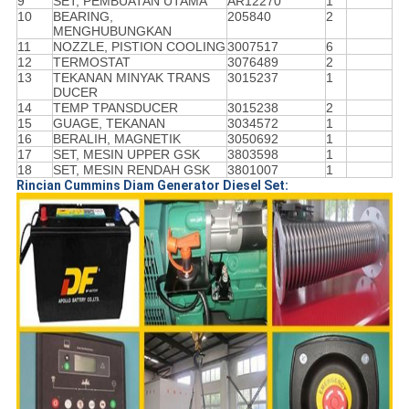
9
SET, PEMBUATAN UTAMA
AR12270
1
10
BEARING,
205840
2
MENGHUBUNGKAN
11
NOZZLE, PISTION COOLING
3007517
6
12
TERMOSTAT
3076489
2
13
TEKANAN MINYAK TRANS
3015237
1
DUCER
14
TEMP TPANSDUCER
3015238
2
15
GUAGE, TEKANAN
3034572
1
16
BERALIH, MAGNETIK
3050692
1
17
SET, MESIN UPPER GSK
3803598
1
18
SET, MESIN RENDAH GSK
3801007
1
Rincian Cummins Diam
Generator Diesel Set: