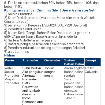
8. Tes ketat termasuk beban 50%, beban 75%, beban 100% dan
beban 110%
Konfigurasi standar
Cummins Silent
Diesel Generator Set:
1) mesin Cummins
2) Stamford alternator (Marathon, Mecc Alte, merek Wattek
Cina untuk opsi)
3) panel kontrol Deepsea DSE6020 (DSE 7320 Opsional)
4) Pemutus sirkuit Chint
5) 8 Jam Kerja Tangki Bahan Bakar Dasar (untuk genset ≤
650kVA prime, hanya Base Frame untuk model lain)
6) Sistem Anti-Getaran Terpasang
7) Baterai, pengisi baterai dan sakelar isolator baterai
8) Peredam industri dan selang pembuangan fleksibel
9) alat Cummins
Pilihan
Mesin
Alternator
Generator
Sistem
Kanopi
bahan bakar
Water
Suhu Berliku
Toolkit
Alarm tingkat
Trailer
Jacket
Alat pengukur
dengan
bahan bakar
Galvanis
Preheater
Alternator
mesin
rendah
Minyak
Preheater
Sistem
Preheater
PMG
pemberian
Perawatan
bahan bakar
anti-lembab
otomatis
dan anti-
Bahan bakar
korosi
T-katup
Pemanas anti-