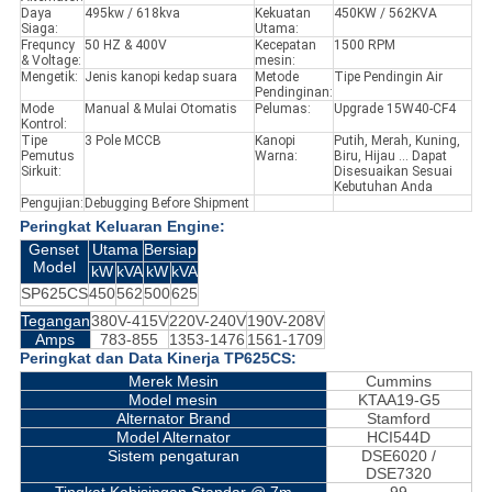
Daya
495kw / 618kva
Kekuatan
450KW / 562KVA
Siaga:
Utama:
Frequncy
50 HZ & 400V
Kecepatan
1500 RPM
& Voltage:
mesin:
Mengetik:
Jenis kanopi kedap suara
Metode
Tipe Pendingin Air
Pendinginan:
Mode
Manual & Mulai Otomatis
Pelumas:
Upgrade 15W40-CF4
Kontrol:
Tipe
3 Pole MCCB
Kanopi
Putih, Merah, Kuning,
Pemutus
Warna:
Biru, Hijau ... Dapat
Sirkuit:
Disesuaikan Sesuai
Kebutuhan Anda
Pengujian:
Debugging Before Shipment
Peringkat Keluaran Engine:
Genset
Utama
Bersiap
Model
kW
kVA
kW
kVA
SP625CS
450
562
500
625
Tegangan
380V-415V
220V-240V
190V-208V
Amps
783-855
1353-1476
1561-1709
Peringkat dan Data Kinerja TP625CS:
Merek Mesin
Cummins
Model mesin
KTAA19-G5
Alternator Brand
Stamford
Model Alternator
HCI544D
Sistem pengaturan
DSE6020 /
DSE7320