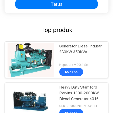
Terus
Top produk
Generator Diesel Industri
280KW 350KVA
Negotiate MOQ:1 Set
KONTAK
Heavy Duty Stamford
Perkins 1300-2000KW
Diesel Generator 4016-
TAG1A
USD130000UNIT MOQ:1 SET
KONTAK