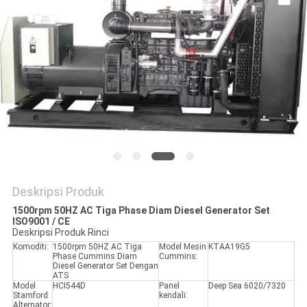
Deskripsi Produk
1500rpm 50HZ AC Tiga Phase Diam Diesel Generator Set
ISO9001 / CE
Deskripsi Produk Rinci
Komoditi:
1500rpm 50HZ AC Tiga
Model Mesin
KTAA19G5
Phase Cummins Diam
Cummins:
Diesel Generator Set Dengan
ATS
Model
HCI544D
Panel
Deep Sea 6020/7320
Stamford
kendali:
Alternator: