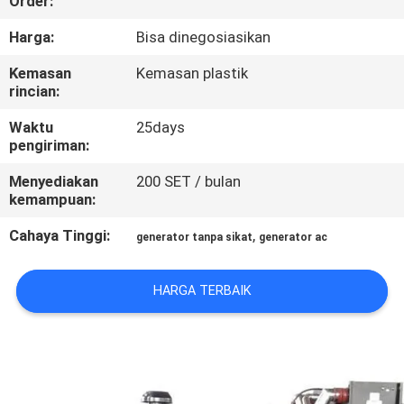
Order:
KUALITAS
Harga:
Bisa dinegosiasikan
HUBUNGI
Kemasan
Kemasan plastik
rincian:
KAMI
Waktu
25days
pengiriman:
PERMINTAAN
Menyediakan
200 SET / bulan
PENAWARAN
kemampuan:
Cahaya Tinggi:
,
generator tanpa sikat
generator ac
SITEMAP
HARGA TERBAIK
PRIVACY
POLICY