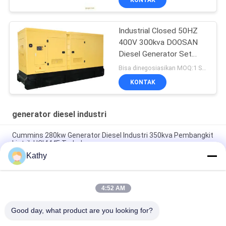
Industrial Closed 50HZ
400V 300kva DOOSAN
Diesel Generator Set
P126TI HCI444D
Bisa dinegosiasikan MOQ:1 SET
KONTAK
generator diesel industri
Cummins 280kw Generator Diesel Industri 350kva Pembangkit
Listrik HCI444E Terbuka
Kathy
120KW Output Power AC Diesel Generator Basis Steel Frame
Dengan Industri Shock Absorber
4:52 AM
Generator AC Diesel Terbuka Tipe 800KW, Generator Listrik AC
220V - 690V Opsional
Good day, what product are you looking for?