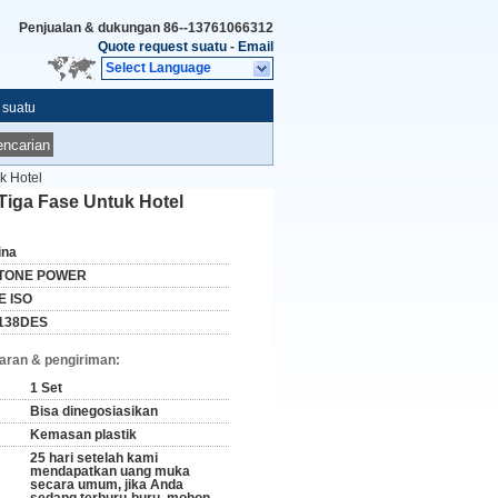
Penjualan & dukungan
86--13761066312
Quote request suatu
-
Email
Select Language
 suatu
ncarian
k Hotel
iga Fase Untuk Hotel
ina
TONE POWER
E ISO
138DES
aran & pengiriman:
1 Set
Bisa dinegosiasikan
Kemasan plastik
25 hari setelah kami
mendapatkan uang muka
secara umum, jika Anda