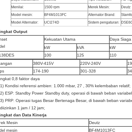
Menilai:
1500 rpm
Merek Mesin:
Deutz
Model mesin:
BF4M1013FC
Alternator Brand:
Stamfo
Model Alternator:
UCI274D
Sistem pengaturan:
DSE60
ingkat Output
nset
Kekuatan Utama
Daya Siaga
del
kW
kVA
kW
138DES
100
125
110
gangan
380V-415V
220V-240V
19
ps
174-190
301-328
34
ingkat 0,8 faktor daya
1)
Kondisi referensi ambien: 1.000 mbar, 27
, 30% kelembaban relatif;
2)
ESP:
Standby Power Standby duty, operasi di bawah beban variabel
3)
PRP:
Operasi tugas Besar Bertenaga Besar, di bawah beban variab
diizinkan 1 jam / 12 jam;
ingkat dan Data Kinerja
rek Mesin
Deutz
del mesin
BF4M1013FC