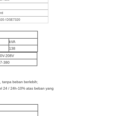
rd
20 / DSE7320
kVA
138
0V-208V
7-380
, tanpa beban berlebih;
el 24 / 24h-10% atas beban yang