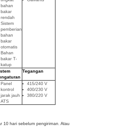
bahan
bakar
rendah
Sistem
pemberian
bahan
bakar
otomatis
Bahan
bakar T-
katup
istem
Tegangan
engaturan
Panel
415/240 V
kontrol
400/230 V
jarak jauh
380/220 V
ATS
r 10 hari sebelum pengiriman. Atau