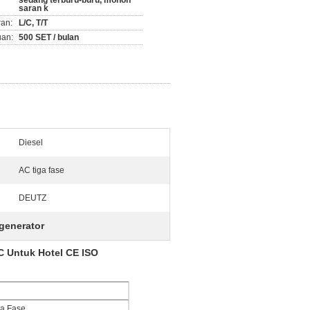
sedang terburu-buru, mohon
saran k
ran:
L/C, T/T
an:
500 SET / bulan
Diesel
AC tiga fase
DEUTZ
 generator
C Untuk Hotel CE ISO
a Fase