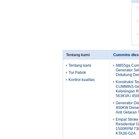
Tentang kami
Cummins diese
Tentang kami
Nt855ga Cum
Generator Se
Tur Pabrik
Didukung De
Kontrol kualitas
Konstruksi T
CUMMINS Gen
Kebisingan 
563KVA / 45
Generator D
400KW Diese
Anti Getaran
Empat Strok
Residential G
1500RPM 73
KTA38-G2A