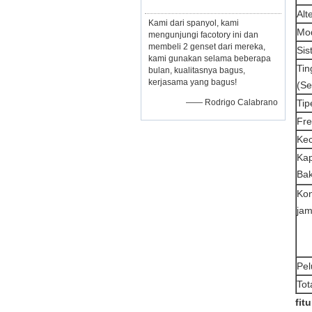
Alt
Kami dari spanyol, kami
Mod
mengunjungi facotory ini dan
membeli 2 genset dari mereka,
Sis
kami gunakan selama beberapa
Tin
bulan, kualitasnya bagus,
kerjasama yang bagus!
(Se
—— Rodrigo Calabrano
Tip
Fre
Ke
Kap
Bak
Kon
jam
Pe
Tot
fitu