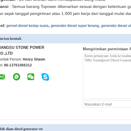
ansi
: Semua barang Topower dibenarkan sesuai dengan ketentuan ga
an sejak tanggal pengiriman atau 1.000 jam kerja dari tanggal mulai da
,
,
el:
genset diesel kedap suara
generator diesel super tenang
generator diesel ul
ncian kontak
JIANGSU STONE POWER
Mengirimkan permintaan 
O.,LTD
ontak Person:
Henry Shawn
el:
86-13761066312
bih diam diesel generator set