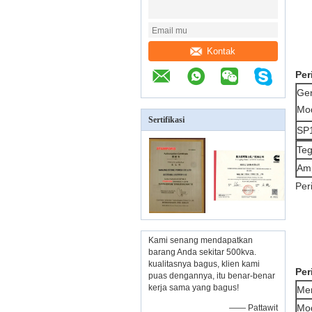
Kontak
Per
Ge
Mo
Sertifikasi
SP
Te
Am
Per
Kami senang mendapatkan
barang Anda sekitar 500kva.
kualitasnya bagus, klien kami
Per
puas dengannya, itu benar-benar
kerja sama yang bagus!
Me
Mo
—— Pattawit