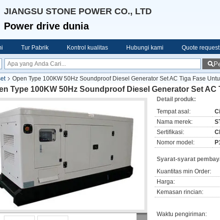
JIANGSU STONE POWER CO., LTD
Power drive dunia
i
Tur Pabrik
Kontrol kualitas
Hubungi kami
Quote request
Pe
et
Open Type 100KW 50Hz Soundproof Diesel Generator Set AC Tiga Fase Untu
en Type 100KW 50Hz Soundproof Diesel Generator Set AC T
Detail produk:
Tempat asal:
C
Nama merek:
S
Sertifikasi:
C
Nomor model:
P
Syarat-syarat pembay
Kuantitas min Order:
Harga:
Kemasan rincian:
Waktu pengiriman: