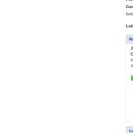
Gar
bul
Lab
Ri
C
K
T
Le