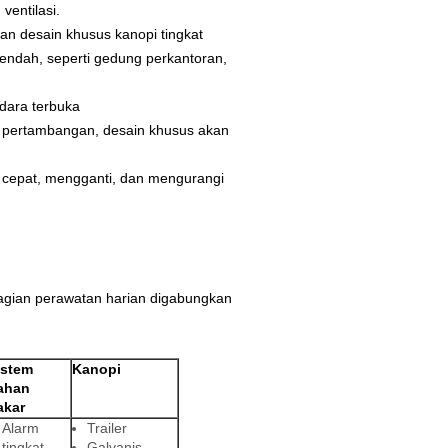
ventilasi.
dan desain khusus kanopi tingkat
rendah, seperti gedung perkantoran,
dara terbuka
ri pertambangan, desain khusus akan
 cepat, mengganti, dan mengurangi
agian perawatan harian digabungkan
istem
Kanopi
ahan
akar
Alarm
Trailer
tingkat
Galvanis