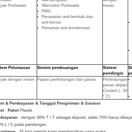
yak Preheater
Alternator Preheater
mesin
PMG
Perawatan anti-lembab dan
anti-korosi
Pemanas anti-kondensasi
stem Pelumasan
Sistem pembuangan
Sistem
S
pendingin
p
yak dengan mesin
Papan perlindungan dari panas
Perlindungan
panas depan
Coolant (- 30
° C)
et & Pembayaran & Tanggal Pengiriman & Garansi
et
:
Paket
Plastik.
mbayaran
: dengan 30% T / T sebagai deposit, saldo 70% harus dibaya
% L / C pada pandangan.
giriman
: 25 hari setelah kami mendapatkan uang muka.