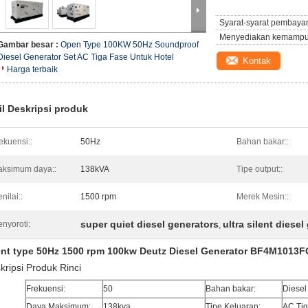
Syarat-syarat pembaya
Menyediakan kemampu
Gambar besar :
Open Type 100KW 50Hz Soundproof
Diesel Generator Set AC Tiga Fase Untuk Hotel
Kontak
Harga terbaik
il Deskripsi produk
ekuensi::
50Hz
Bahan bakar::
ksimum daya::
138kVA
Tipe output::
nilai::
1500 rpm
Merek Mesin::
super quiet diesel generators
ultra silent diesel
nyoroti:
,
ent type 50Hz 1500 rpm 100kw Deutz Diesel Generator BF4M1013F
kripsi Produk Rinci
Frekuensi:
50
Bahan bakar:
Diesel
Daya Maksimum:
138kva
Tipe Keluaran:
AC Tig