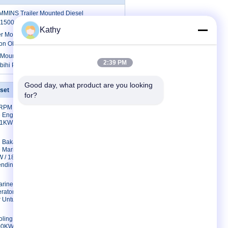
MMINS Trailer Mounted Diesel
/ 1500rpm
Kathy
ler Mounted Diesel Generator Set
ion OEM Engine
er Mounted Generator 200KW 250KVA
2:39 PM
ihi Perlindungan Saat Ini
Good day, what product are you looking 
nset
Hubungi kami
for?
 RPM
Hubungi kami
 Engine
Permintaan
261KW 350BHP
Penawaran
E-Mail
 Bakar
 Marine
Peta Situs
W / 188KVA
Situs Seluler
ndingin
arine
ator, Marine
r Untuk
oling Marine
00KW /