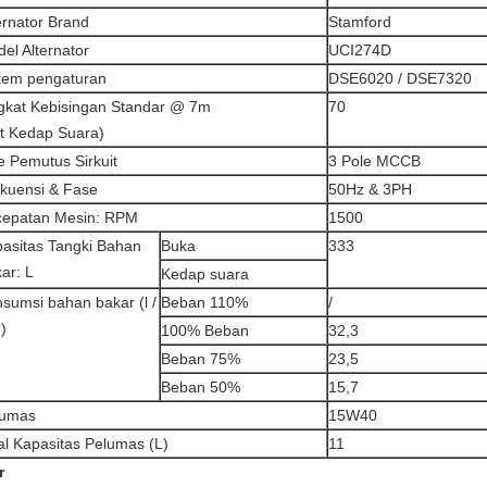
ernator Brand
Stamford
el Alternator
UCI274D
tem pengaturan
DSE6020 / DSE7320
gkat Kebisingan Standar @ 7m
70
t Kedap Suara)
e Pemutus Sirkuit
3 Pole MCCB
kuensi & Fase
50Hz & 3PH
cepatan Mesin: RPM
1500
asitas Tangki Bahan
Buka
333
ar: L
Kedap suara
sumsi bahan bakar (l /
Beban 110%
/
)
100% Beban
32,3
Beban 75%
23,5
Beban 50%
15,7
lumas
15W40
al Kapasitas Pelumas (L)
11
r