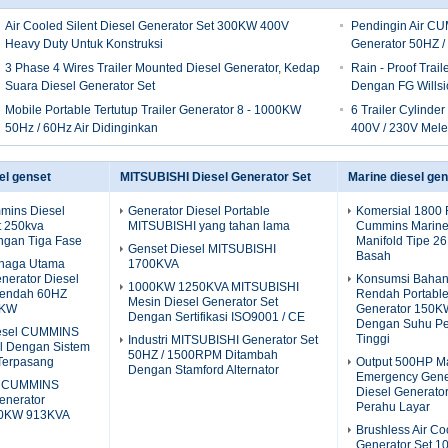
Air Cooled Silent Diesel Generator Set 300KW 400V
Pendingin Air CU
Heavy Duty Untuk Konstruksi
Generator 50HZ 
3 Phase 4 Wires Trailer Mounted Diesel Generator, Kedap
Rain - Proof Trai
Suara Diesel Generator Set
Dengan FG Wills
Mobile Portable Tertutup Trailer Generator 8 - 1000KW
6 Trailer Cylind
50Hz / 60Hz Air Didinginkan
400V / 230V Meleb
l genset
MITSUBISHI Diesel Generator Set
Marine diesel ge
mins Diesel
Generator Diesel Portable
Komersial 1800
t 250kva
MITSUBISHI yang tahan lama
Cummins Marine
ngan Tiga Fase
Manifold Tipe 
Genset Diesel MITSUBISHI
Basah
enaga Utama
1700KVA
erator Diesel
Konsumsi Bahan
1000KW 1250KVA MITSUBISHI
Rendah 60HZ
Rendah Portable
Mesin Diesel Generator Set
0KW
Generator 150K
Dengan Sertifikasi ISO9001 / CE
Dengan Suhu Pe
iesel CUMMINS
Tinggi
Industri MITSUBISHI Generator Set
l Dengan Sistem
50HZ / 1500RPM Ditambah
 Terpasang
Output 500HP M
Dengan Stamford Alternator
Emergency Gener
e CUMMINS
Diesel Generato
enerator
Perahu Layar
0KW 913KVA
Brushless Air Co
Generator Set 1