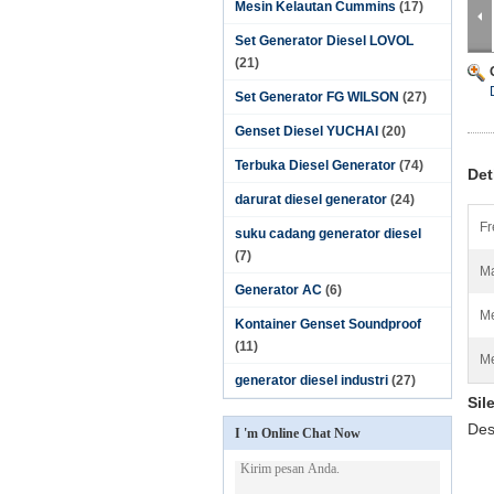
Mesin Kelautan Cummins
(17)
Set Generator Diesel LOVOL
(21)
Set Generator FG WILSON
(27)
Genset Diesel YUCHAI
(20)
Terbuka Diesel Generator
(74)
Det
darurat diesel generator
(24)
Fr
suku cadang generator diesel
(7)
Ma
Generator AC
(6)
Me
Kontainer Genset Soundproof
(11)
Me
generator diesel industri
(27)
Sil
Des
I 'm Online Chat Now