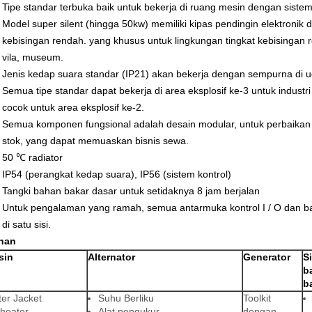
Tipe standar terbuka baik untuk bekerja di ruang mesin dengan sistem 
Model super silent (hingga 50kw) memiliki kipas pendingin elektronik 
kebisingan rendah.
yang khusus untuk lingkungan tingkat kebisingan 
vila, museum.
Jenis kedap suara standar (IP21) akan bekerja dengan sempurna di u
Semua tipe standar dapat bekerja di area eksplosif ke-3 untuk indust
cocok untuk area eksplosif ke-2.
Semua komponen fungsional adalah desain modular, untuk perbaikan
stok, yang dapat memuaskan bisnis sewa.
50 ℃ radiator
IP54 (perangkat kedap suara), IP56 (sistem kontrol)
Tangki bahan bakar dasar untuk setidaknya 8 jam berjalan
Untuk pengalaman yang ramah, semua antarmuka kontrol I / O dan b
di satu sisi.
ihan
sin
Alternator
Generator
S
b
b
er Jacket
Suhu Berliku
Toolkit
heater
Alat pengukur
dengan