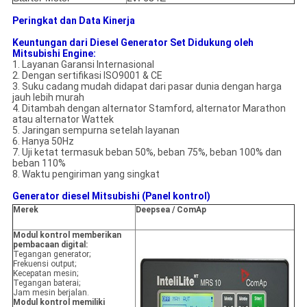
Peringkat dan Data Kinerja
Keuntungan dari Diesel Generator Set Didukung oleh
Mitsubishi Engine:
1. Layanan Garansi Internasional
2. Dengan sertifikasi ISO9001 & CE
3. Suku cadang mudah didapat dari pasar dunia dengan harga
jauh lebih murah
4. Ditambah dengan alternator Stamford, alternator Marathon
atau alternator Wattek
5. Jaringan sempurna setelah layanan
6. Hanya 50Hz
7. Uji ketat termasuk beban 50%, beban 75%, beban 100% dan
beban 110%
8. Waktu pengiriman yang singkat
Generator diesel Mitsubishi (Panel kontrol)
Merek
Deepsea / ComAp
Modul kontrol memberikan
pembacaan digital:
Tegangan generator;
Frekuensi output;
Kecepatan mesin;
Tegangan baterai;
Jam mesin berjalan.
Modul kontrol memiliki