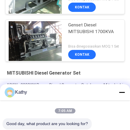
KONTAK
Genset Diesel
MITSUBISHI 1700KVA
Bisa dinegosiasikan MOQ:1 Set
KONTAK
MITSUBISHI Diesel Generator Set
10KW - 2000KW Power Diesel Generator Set dengan Mitsubishi
Alternator
Kathy
1650KW MITSUBISHI diesel generator dengan pendinginan air
7:05 AM
Genset Diesel 2000KW 2500KVA Panel Kontrol Smartgen
Deepsea Harsen
Good day, what product are you looking for?