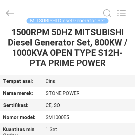
2026
JIANGSU
STONE
POWER
CO.,LTD.
MITSUBISHI Diesel Generator Set
All
Rights
Reserved.
1500RPM 50HZ MITSUBISHI
RUMAH
Diesel Generator Set, 800KW /
PRODUK
1000KVA OPEN TYPE S12H-
PTA PRIME POWER
TENTANG
KAMI
Tempat asal:
Cina
Nama merek:
STONE POWER
TUR
Sertifikasi:
CE,ISO
PABRIK
Nomor model:
SM1000E5
KONTROL
Kuantitas min
1 Set