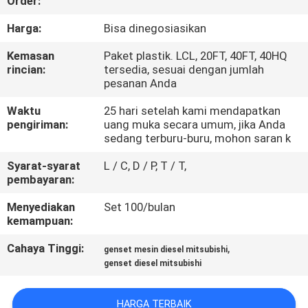
Order:
KUALITAS
Harga:
Bisa dinegosiasikan
HUBUNGI
Kemasan
Paket plastik. LCL, 20FT, 40FT, 40HQ
rincian:
tersedia, sesuai dengan jumlah
KAMI
pesanan Anda
Waktu
25 hari setelah kami mendapatkan
PERMINTAAN
pengiriman:
uang muka secara umum, jika Anda
sedang terburu-buru, mohon saran k
PENAWARAN
Syarat-syarat
L / C, D / P, T / T,
pembayaran:
SITEMAP
Menyediakan
Set 100/bulan
kemampuan:
PRIVACY
Cahaya Tinggi:
,
genset mesin diesel mitsubishi
POLICY
genset diesel mitsubishi
HARGA TERBAIK