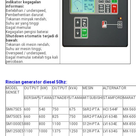
indikator kegagalan
informasi:
Berlebihan / underspeed,
Pemberhentian darurat
Tekanan minyak rendah;
Suhu air yang tinggi
Gagal memulai
Kegagalan pengisi baterai
Shutdown otomatis terjadi di
bawah:
Tekanan oli mesin rendah;
Suhu air mesin tinggi;
Overspeed / underspeed;
Gagal memulai setelah tiga kali
percobaan.
Rincian generator diesel 50hz:
MODEL
OUTPUT (kW)
OUTPUT (kVA)
MESIN
ALTERNATOR
GENSET
BERSIAP
UTAMA
STNADBY
UTAMA
MITSUBISHI
STAMFORD
MARAT
SM675E5
600
540
750
675
S6R2-PTA
HCI 544F
MX-560
SM750E5
660
600
825
750
S6R2-PTAA
LVI 634B
MX-600
SM1000E5
880
800
1100
1000
S12H-PTA
LVI 634E
MX-850
SM1250E5
1100
1000
1375
1250
S12R-PTA
LVI 634G
MX-103