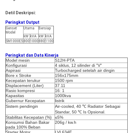
Detil Deskripsi:
Peringkat Output
Genset
Utama
Bersiap
Model
kW
kVA
kW
kVA
SM1000E5
800
1000
880
1100
Peringkat dan Data Kinerja
Model mesin
S12H-PTA
Konfigurasi
4 siklus, 12 silinder di "V"
Aspirasi
Turbocharged setelah air dingin
Bore x Stroke
156x175mm
Kecepatan terukur
1500 rpm
Displacement (Liter)
37.11
Rasio kompresi
16: 1
Kapasitas
1000kva
Gubernur Kecepatan
listrik
Sistem pendingin
Air-cooled, 40 ℃ Radiator Sebagai
Standar, 50 ℃ Is Opsional.
Stabilitas Kecepatan (%)
≤5%
Konsumsi Bahan Bakar
206g / kw.h
pada 100% Beban
Starter Motor
LVI 634E