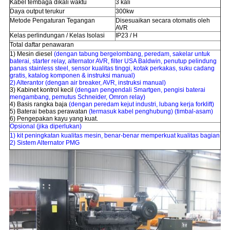
Kabel tembaga dikali waktu
3 kali
Daya output terukur
300kw
Metode Pengaturan Tegangan
Disesuaikan secara otomatis oleh
AVR
Kelas perlindungan /
Kelas Isolasi
IP23 / H
Total daftar penawaran
1) Mesin diesel
(dengan tabung bergelombang, peredam, sakelar untuk
baterai, starter relay, alternator AVR, filter USA Baldwin, penutup pelindung
panas stainless steel, sensor kualitas tinggi, kotak perkakas, suku cadang
gratis, katalog komponen & instruksi manual)
2) Alterantor (dengan air breaker, AVR, instruksi manual)
3) Kabinet kontrol kecil
(dengan pengendali Smartgen, pengisi baterai
mengambang, pemutus Schneider, Omron relay)
4) Basis rangka baja
(dengan peredam kejut industri, lubang kerja forklift)
5) Baterai bebas perawatan
(termasuk kabel penghubung) (timbal-asam)
6) Pengepakan kayu yang kuat.
Opsional (jika diperlukan)
1) kit peningkatan kualitas mesin, benar-benar memperkuat kualitas bagian
2) Sistem Alternator PMG