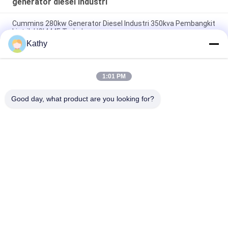
generator diesel industri
Cummins 280kw Generator Diesel Industri 350kva Pembangkit
Listrik HCI444E Terbuka
Kathy
120KW Output Power AC Diesel Generator Basis Steel Frame
Dengan Industri Shock Absorber
1:01 PM
Generator AC Diesel Terbuka Tipe 800KW, Generator Listrik AC
220V - 690V Opsional
Good day, what product are you looking for?
Bad Request
Semua
Diam Diesel 
Cummins Diesel 
Generator Set
Genset
Perkins Diesel 
Deutz Diesel Genset
Genset
MITSUBISHI Diesel 
Marine Diesel 
Generator Set
Genset