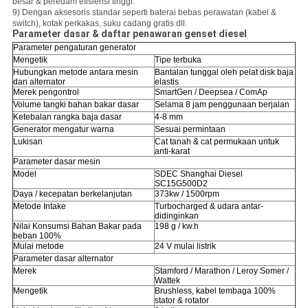
besar & peredam efisiensi tinggi.
9) Dengan aksesoris standar seperti baterai bebas perawatan (kabel &
switch), kotak perkakas, suku cadang gratis dll.
Parameter dasar & daftar penawaran
genset diesel
Parameter pengaturan generator
Mengetik
Tipe terbuka
Hubungkan metode antara mesin
Bantalan tunggal oleh pelat disk baja
dan alternator
elastis
Merek pengontrol
SmartGen / Deepsea / ComAp
Volume tangki bahan bakar dasar
Selama 8 jam penggunaan berjalan
Ketebalan rangka baja dasar
4-8 mm
Generator mengatur warna
Sesuai permintaan
Lukisan
Cat tanah & cat permukaan untuk
anti-karat
Parameter dasar mesin
Model
SDEC Shanghai Diesel
SC15G500D2
Daya / kecepatan berkelanjutan
373kw / 1500rpm
Metode Intake
Turbocharged & udara antar-
didinginkan
Nilai Konsumsi Bahan Bakar pada
198 g / kw.h
beban 100%
Mulai metode
24 V mulai listrik
Parameter dasar alternator
Merek
Stamford / Marathon / Leroy Somer /
Wattek
Mengetik
Brushless, kabel tembaga 100%
stator & rotator