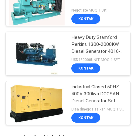
Negotiate MOQ:1 Set
KONTAK
Heavy Duty Stamford
Perkins 1300-2000KW
Diesel Generator 4016-
TAG1A
USD130000UNIT MOQ:1 SET
KONTAK
Industrial Closed 50HZ
400V 300kva DOOSAN
Diesel Generator Set
P126TI HCI444D
Bisa dinegosiasikan MOQ:1 SET
KONTAK