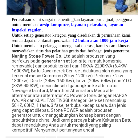
Perusahaan kami sangat mementingkan layanan purna jual, pengguna
untuk membuat
arsip komputer, layanan pelacakan, layanan
inspeksi reguler
.
Untuk setiap generator kategori yang disediakan di perusahaan kami,
semua dapat menikmati perawatan
12 bulan atau 1000 jam kerja
.
Untuk membantu pelanggan menguasai operasi, kami secara khusus
menyediakan situs dan pelatihan gratis dari berbagai jenis generator.
Nanjing Stone Power Co, Ltd
adalah produsen yang
berfokus pada
generator set
(on-site, rumah, komersial,
removable) dan produk terkait dari 10KVA-2200KVA (6.4KW-
1600KW), Batu Daya merek Gen-set didukung oleh dunia yang
terkenal mesin Cummins (20kw-1200kw), Perkins (7.2kw-
1800kw), Deutz (24kw-1600kw), Isuzu (20kw-64kw) dan YTO
(8KW-400KW), mesin diesel digabungkan ke alternator
Newage Stamford, Marathon Alternators Mecc alte
alternator atau alternator AC Power Stone, dengan HARGA
WAJAR dan KUALITAS TINGGI. Kategori Gen-set mencakup
50HZ, 60HZ, 1 fase, 3 fase, terbuka, kedap suara, dan jenis
yang dapat dilepas. Stone POWER adalah produsen
generator untuk menggabungkan konsep barat dengan
produktivitas china. Jadi kami percaya bahwa Kekuatan Batu
dapat mendukung Anda untuk menjadi yang paling
kompetitif. Menyambut pertanyaan anda!