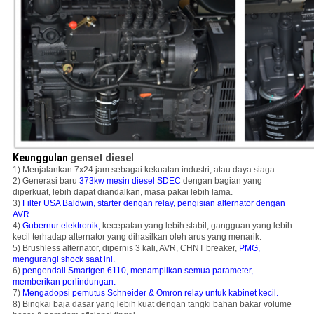
Keunggulan
genset diesel
1) Menjalankan 7x24 jam sebagai kekuatan industri, atau daya siaga.
2) Generasi baru
373kw mesin diesel SDEC
dengan bagian yang
diperkuat, lebih dapat diandalkan, masa pakai lebih lama.
3)
Filter USA Baldwin, starter dengan relay, pengisian alternator dengan
AVR.
4)
Gubernur elektronik,
kecepatan yang lebih stabil, gangguan yang lebih
kecil terhadap alternator yang dihasilkan oleh arus yang menarik.
5) Brushless alternator, dipernis 3 kali, AVR, CHNT breaker,
PMG,
mengurangi shock saat ini.
6)
pengendali Smartgen 6110, menampilkan semua parameter,
memberikan perlindungan.
7)
Mengadopsi pemutus Schneider & Omron relay untuk kabinet kecil.
8) Bingkai baja dasar yang lebih kuat dengan tangki bahan bakar volume