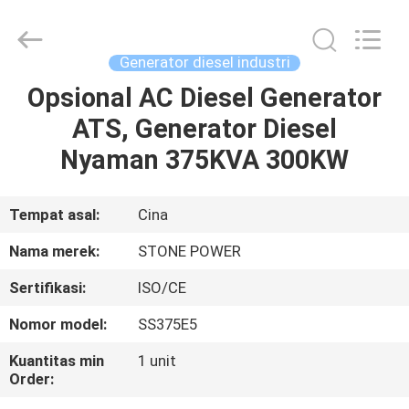
2026
JIANGSU
STONE
POWER
CO.,LTD.
Generator diesel industri
All
Rights
Reserved.
Opsional AC Diesel Generator
RUMAH
ATS, Generator Diesel
PRODUK
Nyaman 375KVA 300KW
TENTANG
Tempat asal:
Cina
KAMI
Nama merek:
STONE POWER
Sertifikasi:
ISO/CE
TUR
Nomor model:
SS375E5
PABRIK
Kuantitas min
1 unit
Order:
KONTROL