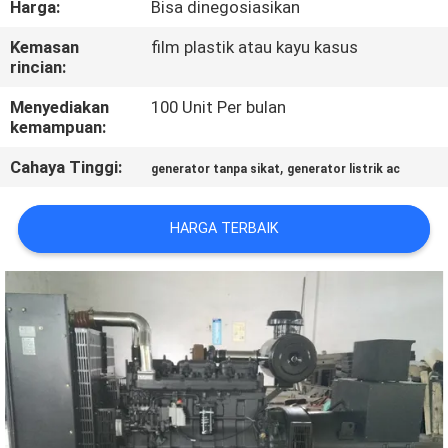
Harga:
Bisa dinegosiasikan
KUALITAS
Kemasan
film plastik atau kayu kasus
rincian:
HUBUNGI
KAMI
Menyediakan
100 Unit Per bulan
kemampuan:
Cahaya Tinggi:
,
PERMINTAAN
generator tanpa sikat
generator listrik ac
PENAWARAN
HARGA TERBAIK
SITEMAP
PRIVACY
POLICY