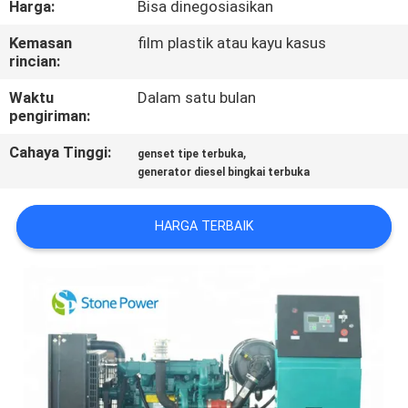
Harga:
Bisa dinegosiasikan
KUALITAS
Kemasan
film plastik atau kayu kasus
rincian:
HUBUNGI
KAMI
Waktu
Dalam satu bulan
pengiriman:
Cahaya Tinggi:
,
PERMINTAAN
genset tipe terbuka
generator diesel bingkai terbuka
PENAWARAN
HARGA TERBAIK
SITEMAP
PRIVACY
POLICY