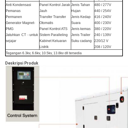
Anti Kondensasi
Panel Kontrol Jarak
Jenis Tahan
480 / 277V
Pemanas
Jauh
Hujan
440 / 254V
Permanen
Transfer Transfer
Jenis Kedap
416 / 240V
Generator Magnet-
Otomatis
Suara
400 / 230V
PMG
Panel Kontrol ATS
Jenis kemas
380 / 220V
Jatuhkan
CT
- untuk
Sistem Paralleling
Jenis Trailer
240 / 139V
sejajar
Kabinet Keluaran
Suku cadang
220/12 V
Listrik
208 / 120V
Tegangan 6.3kv, 6.6kv, 10.5kv, 13.8kv dll tersedia
Deskripsi Produk