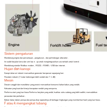
Sistem pengaturan
Mendukung engine dan pemantauan
,
pengukuran
,
dan perlindungan
alterantor
.
Ini sudah berjalan lama dan
unit
bac
k
-up untuk mengintegrasikan cara terbaik untuk
kontrol
.
Mendukung standar Modbus
modem
,
RS232
/
RS485
/
USB dan
internet
.
Hujan
dan
kanopi
Kanopi tahan air industri memastikan generator beroperasi sepanjang hari.
Peredam industri (7 meter kebisingan lebih rendah dari 7
3
dB)
Mesin
Desain canggih dan manufaktur yang presisi memastikan konsumsi bahan bakar yang rendah.
Kekuatan yang kuat dan kinerja kecepatan rendah yang sempurna.
Performa start yang luar biasa Performa
berjalan yang andal, kualitas
suku cadang yang lebih sedikit, memudahkan
perawatan dan perbaikan
.
Bahan
bakar dalam pompa dan pompa diuji sepenuhnya di berbagai
lingkungan yang memberikan hasil yang luar biasa
.
F
atau
k
mengangkat lubang