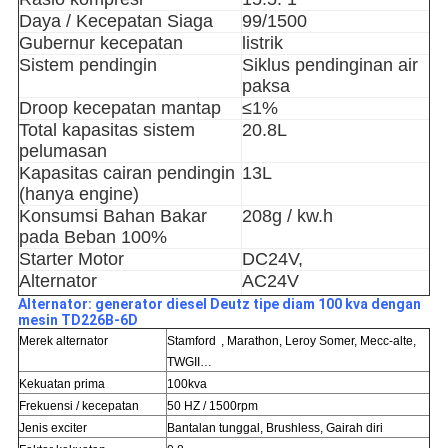
Daya / Kecepatan Siaga
99/1500
Gubernur kecepatan
listrik
Sistem pendingin
Siklus pendinginan air
paksa
Droop kecepatan mantap
≤1%
Total kapasitas sistem
20.8L
pelumasan
Kapasitas cairan pendingin
13L
(hanya engine)
Konsumsi Bahan Bakar
208g / kw.h
pada Beban 100%
Starter Motor
DC24V,
Alternator
AC24V
Alternator: generator diesel Deutz tipe diam 100 kva dengan
mesin TD226B-6D
Merek alternator
Stamford
, Marathon, Leroy Somer, Mecc-alte,
TWGII…
Kekuatan prima
100kva
Frekuensi / kecepatan
50 HZ / 1500rpm
Jenis exciter
Bantalan tunggal, Brushless, Gairah diri