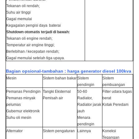
Tekanan oli rendah;
Suhu air tinggi
Gagal memulai
Kegagalan pengisi daya
baterai
Shutdown otomatis terjadi di bawah:
Tekanan oli engine rendah;
Temperatur air engine tinggi;
Berlebihan / kecepatan rendah;
Gagal memulai setelah tiga upaya.
Bagian opsional-tambahan
: harga generator diesel 100kva
Mesin
Sistem bahan bakar
Sistem
Sistem
pendingin
pembuangan
Pemanas Pendingin
Tangki Eksternal
50-60
Filter udara tugas
Pemanas minyak
Pemisah air
Radiator,
berat
pelumas
Radiator jarak
Kotak Peredam
Gubernur elektronik
jauh
Suhu oli mesin
Menara
pendingin
Alternator
Sistem pengaturan
Lainnya
Koneksi
Tegangan