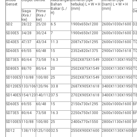
Genset
Bahan
terbuka) L × W × H
Diam) L × W × H
Bakar (L /
(mm)
(mm)
Siaga
Prime
De
H)
(Kva /
(Kva /
kw)
kw)
SD2
28/22
25/20
6.5
1900x650x1200
2600x1030x1600
D2
SD30E5
34/28
30/24
7
1900x650x1200
2600x1030x1600
D2
SD43E5
47/37
43/34
11.3
2087x730x1295
2600x1030x1600
T
SD60E5
69/55
60/48
15
2352x820x1375
2900x1100x1618
T
SD73E5
80/64
73/58
16.3
2502X875X1549
3200X1130X1950
T
SD80E5
88/70
80/64
20
2502X875X1549
3200X1130X1950
T
SD100E5
110/88
100/80
25
2502X875X1549
3200X1130X1950
T
SD120E5
133/106
120/96
33.8
2687X905X1618
3400X1130X1950
T
SD140E5
154/123
140/112
37.5
2702X905X1618
3400X1130X1950
T
SD60E5
69/55
60/48
15
2150x730x1295
2600x1000x1600
B
SD73E5
80/64
73/58
16.3
2250x750x1300
2600x1000x1600
B
SD100E5
110/88
100/80
25
2400x770x1550
2800x1130x1600
B
SD12
138/110
125/100
32.5
2550X900X1600
2800X1130X1600
B