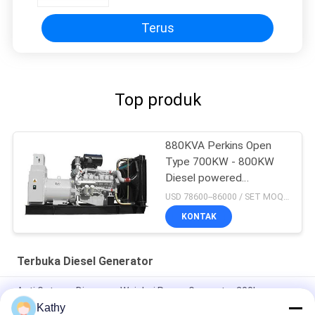
Terus
Top produk
880KVA Perkins Open
Type 700KW - 800KW
Diesel powered
Generator for Industrial
USD 78600--86000 / SET MOQ:1 SET
KONTAK
Terbuka Diesel Generator
Anti Getaran Dipasang Weichai Power Generator 200kw
250kva WP10D264E200
Kathy