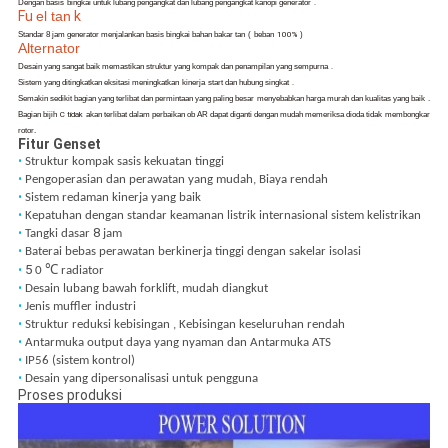
Dengan basis
bingkai untuk lubang pengangkat dan lubang pengangkat kanopi generator
.
Fu
el tan
k
Standar 8 jam generator menjalankan basis bingkai bahan bakar tan
(
beban
100%
)
Alternator
Desain yang sangat baik memastikan struktur yang kompak dan penampilan yang sempurna
.
Sistem yang ditingkatkan eksitasi meningkatkan
kinerja
start dan hubung singkat
.
Semakin sedikit bagian yang terlibat dan permintaan yang paling besar
menyebabkan harga murah dan kualitas yang baik
.
Bagian bijih
C tidak
akan terlibat dalam perbaikan ob AR dapat diganti dengan mudah memeriksa dioda tidak
membongkar
rotor.
Fitur Genset
•
Struktur kompak sasis kekuatan tinggi
•
Pengoperasian dan perawatan yang mudah, Biaya rendah
•
Sistem redaman kinerja yang baik
•
Kepatuhan dengan standar keamanan listrik internasional sistem kelistrikan
8
•
Tangki dasar
jam
•
Baterai bebas perawatan berkinerja tinggi dengan sakelar isolasi
5
•
0
℃
radiator
•
Desain lubang bawah forklift, mudah diangkut
•
Jenis muffler industri
•
Struktur reduksi kebisingan
,
Kebisingan keseluruhan rendah
•
Antarmuka output daya yang nyaman dan Antarmuka ATS
•
IP56 (sistem kontrol)
•
Desain yang dipersonalisasi untuk pengguna
Proses produksi