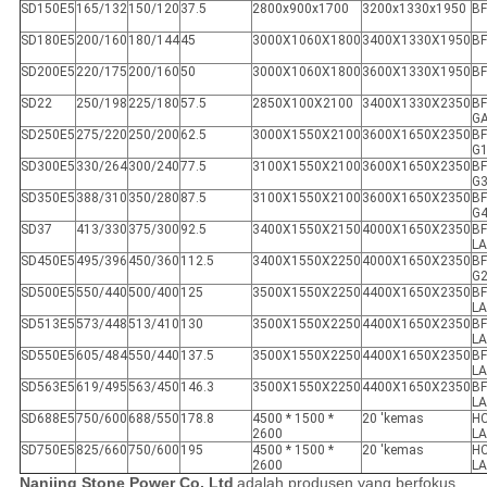
SD150E5
165/132
150/120
37.5
2800x900x1700
3200x1330x1950
B
SD180E5
200/160
180/144
45
3000X1060X1800
3400X1330X1950
B
SD200E5
220/175
200/160
50
3000X1060X1800
3600X1330X1950
B
SD22
250/198
225/180
57.5
2850X100X2100
3400X1330X2350
BF
G
SD250E5
275/220
250/200
62.5
3000X1550X2100
3600X1650X2350
BF
G
SD300E5
330/264
300/240
77.5
3100X1550X2100
3600X1650X2350
BF
G
SD350E5
388/310
350/280
87.5
3100X1550X2100
3600X1650X2350
BF
G
SD37
413/330
375/300
92.5
3400X1550X2150
4000X1650X2350
BF
LA
SD450E5
495/396
450/360
112.5
3400X1550X2250
4000X1650X2350
BF
G
SD500E5
550/440
500/400
125
3500X1550X2250
4400X1650X2350
BF
LA
SD513E5
573/448
513/410
130
3500X1550X2250
4400X1650X2350
BF
LA
SD550E5
605/484
550/440
137.5
3500X1550X2250
4400X1650X2350
BF
LA
SD563E5
619/495
563/450
146.3
3500X1550X2250
4400X1650X2350
BF
LA
SD688E5
750/600
688/550
178.8
4500 * 1500 *
20 'kemas
HC
2600
L
SD750E5
825/660
750/600
195
4500 * 1500 *
20 'kemas
HC
2600
L
Nanjing Stone Power Co, Ltd
adalah produsen yang berfokus