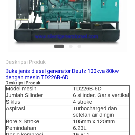
Deskripsi Produk
Buka jenis diesel generator Deutz 100kva 80kw
dengan mesin TD226B-6D
Deskripsi Produk
Model mesin
TD226B-6D
Jumlah Silinder
6 silinder, Garis vertikal
Siklus
4 stroke
Aspirasi
Turbocharged dan
setelah air dingin
Bore × Stroke
105mm x 120mm
Pemindahan
6.23L
Rasio kompresi
15.5: 1