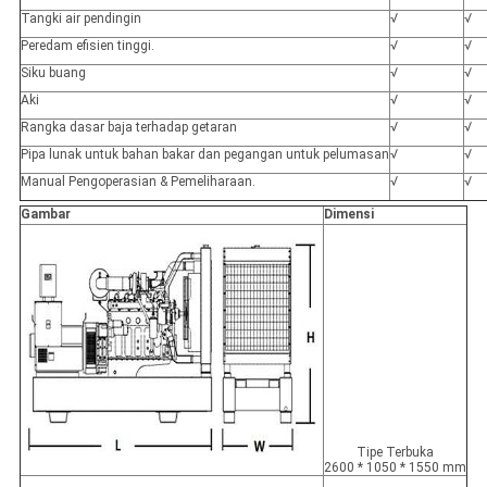
Tangki air pendingin
√
√
Peredam efisien tinggi.
√
√
Siku buang
√
√
Aki
√
√
Rangka dasar baja terhadap getaran
√
√
Pipa lunak untuk bahan bakar dan pegangan untuk pelumasan
√
√
Manual Pengoperasian & Pemeliharaan.
√
√
Gambar
Dimensi
Tipe Terbuka
2600 * 1050 * 1550 mm