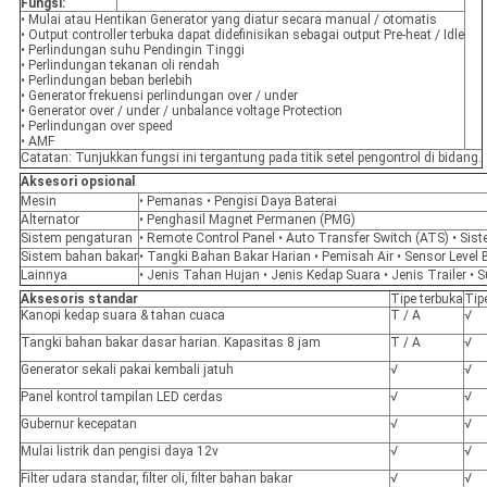
Fungsi:
• Mulai atau Hentikan Generator yang diatur secara manual / otomatis
• Output controller terbuka dapat didefinisikan sebagai output Pre-heat / Idle
• Perlindungan suhu Pendingin Tinggi
• Perlindungan tekanan oli rendah
• Perlindungan beban berlebih
• Generator frekuensi perlindungan over / under
• Generator over / under / unbalance voltage Protection
• Perlindungan over speed
• AMF
Catatan: Tunjukkan fungsi ini tergantung pada titik setel pengontrol di bidang.
Aksesori opsional
Mesin
• Pemanas • Pengisi Daya Baterai
Alternator
• Penghasil Magnet Permanen (PMG)
Sistem pengaturan
• Remote Control Panel • Auto Transfer Switch (ATS) • Sist
Sistem bahan bakar
• Tangki Bahan Bakar Harian • Pemisah Air • Sensor Level
Lainnya
• Jenis Tahan Hujan • Jenis Kedap Suara • Jenis Trailer 
Aksesoris standar
Tipe terbuka
Tip
Kanopi kedap suara & tahan cuaca
T / A
√
Tangki bahan bakar dasar harian. Kapasitas 8 jam
T / A
√
Generator sekali pakai kembali jatuh
√
√
Panel kontrol tampilan LED cerdas
√
√
Gubernur kecepatan
√
√
Mulai listrik dan pengisi daya 12v
√
√
Filter udara standar, filter oli, filter bahan bakar
√
√