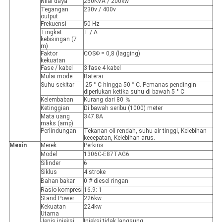
Nilai daya
250KVA / 200kw
Tegangan
230v / 400v
output
Frekuensi
50 Hz
Tingkat
T / A
kebisingan (7
m)
Faktor
COSΦ = 0,8 (lagging)
kekuatan
Fase / kabel
3 fase 4 kabel
Mulai mode
Baterai
Suhu sekitar
-25 ° C hingga 50 ° C. Pemanas pendingin
diperlukan ketika suhu di bawah 5 ° C
Kelembaban
Kurang dari 80 ％
Ketinggian
Di bawah seribu (1000) meter
Mata uang
347.8A
maks (amp)
Perlindungan
Tekanan oli rendah, suhu air tinggi, Kelebihan
kecepatan, Kelebihan arus.
Mesin
Merek
Perkins
Model
1306C-E87TAG6
Silinder
6
Siklus
4 stroke
Bahan bakar
0 # diesel ringan
Rasio kompresi
16.9: 1
Stand Power
226kw
Kekuatan
224kw
Utama
Jenis injeksi
Injeksi tidak langsung