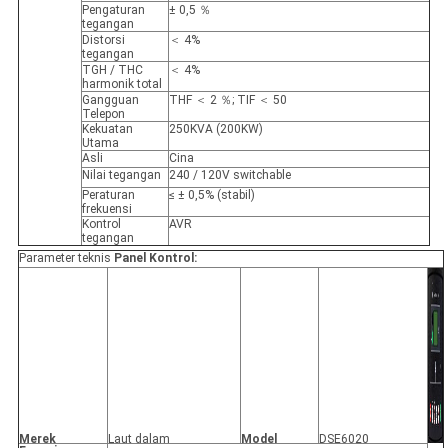
Pengaturan
± 0,5 ％
tegangan
Distorsi
＜ 4%
tegangan
TGH / THC
＜ 4%
harmonik total
Gangguan
THF ＜ 2 ％; TIF ＜ 50
Telepon
Kekuatan
250KVA (200KW)
Utama
Asli
Cina
Nilai tegangan
240 / 120V switchable
Peraturan
≤ ± 0,5% (stabil)
frekuensi
Kontrol
AVR
tegangan
Parameter teknis
Panel Kontrol:
Merek
Laut dalam
Model
DSE6020