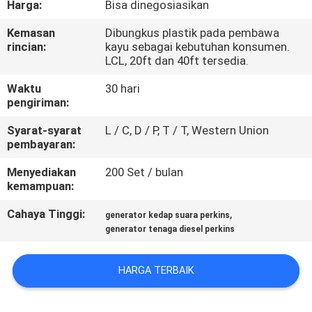
Harga:
Bisa dinegosiasikan
KUALITAS
Kemasan
Dibungkus plastik pada pembawa
rincian:
kayu sebagai kebutuhan konsumen.
HUBUNGI
LCL, 20ft dan 40ft tersedia.
KAMI
Waktu
30 hari
pengiriman:
PERMINTAAN
Syarat-syarat
L / C, D / P, T / T, Western Union
PENAWARAN
pembayaran:
Menyediakan
200 Set / bulan
kemampuan:
SITEMAP
Cahaya Tinggi:
,
generator kedap suara perkins
generator tenaga diesel perkins
PRIVACY
POLICY
HARGA TERBAIK