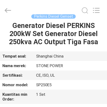
2026
JIANGSU
STONE
POWER
CO.,LTD.
Perkins Diesel Genset
All
Rights
Reserved.
Generator Diesel PERKINS
RUMAH
200kW Set Generator Diesel
PRODUK
250kva AC Output Tiga Fasa
TENTANG
Tempat asal:
Shanghai China
KAMI
Nama merek:
STONE POWER
Sertifikasi:
CE, ISO, UL
TUR
Nomor model:
SP250E5
PABRIK
Kuantitas min
1 Set
Order:
KONTROL