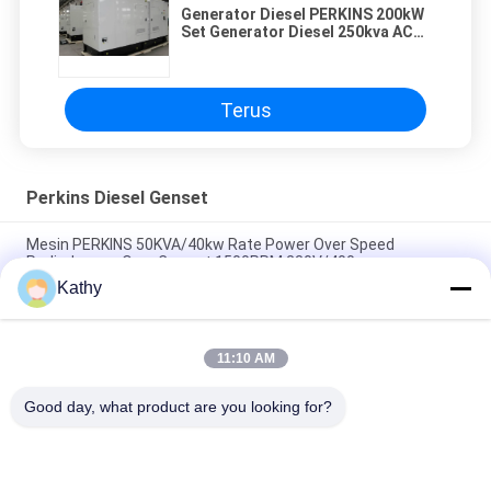
Generator Diesel PERKINS 200kW
Set Generator Diesel 250kva AC
Output Tiga Fasa
Terus
Perkins Diesel Genset
Mesin PERKINS 50KVA/40kw Rate Power Over Speed
Perlindungan Over Current 1500PRM 230V/400
Kathy
Generator PERKINS 13KVA / 10KW Rate Power Leroy Somer
Suhu Lingkungan -25°C hingga 50°C.
11:10 AM
Generator PERKINS 10KVA / 8KW Rate Power Leroy Somer
Suhu Lingkungan -25 ° C hingga 50 ° C.
Good day, what product are you looking for?
Bad Request
Semua