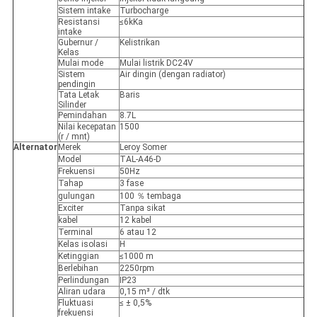
Sistem intake
Turbocharge
Resistansi
≤6kKa
intake
Gubernur /
Kelistrikan
Kelas
Mulai mode
Mulai listrik DC24V
Sistem
Air dingin (dengan radiator)
pendingin
Tata Letak
Baris
Silinder
Pemindahan
8.7L
Nilai kecepatan
1500
(r / mnt)
Alternator
Merek
Leroy Somer
Model
TAL-A46-D
Frekuensi
50Hz
Tahap
3 fase
gulungan
100 ％ tembaga
Exciter
Tanpa sikat
kabel
12 kabel
Terminal
6 atau 12
Kelas isolasi
H
Ketinggian
≤1000 m
Berlebihan
2250rpm
Perlindungan
IP23
Aliran udara
0,15 m³ / dtk
Fluktuasi
≤ ± 0,5%
frekuensi