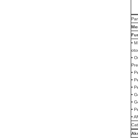
Par
Me
Fu
• M
oto
• O
Pre
• P
• P
• P
• G
• G
• P
• 
Cat
Aks