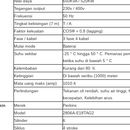
Nilai daya
650KVA / 520KW
Tegangan output
230v / 400v
Frekuensi
50 Hz
Tingkat kebisingan (7 m)
T / A
Faktor kekuatan
COSΦ = 0,8 (lagging)
Fase / kabel
3 fase 4 kabel
Mulai mode
Baterai
Suhu sekitar
-25 ° C hingga 50 ° C. Pemanas pen
ketika suhu di bawah 5 ° C
Kelembaban
Kurang dari 80 ％
Ketinggian
Di bawah seribu (1000) meter
Mata uang maks (amp)
1010.4
Perlindungan
Tekanan oli rendah, suhu air tinggi,
kecepatan, Kelebihan arus.
sin
Merek
Perkins
Model
2806A-E18TAG2
Silinder
6
Siklus
4 stroke