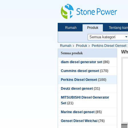
Rumah
Produk
Tentang kam
Rumah
Produk
Perkins Diesel Genset
Whi
Semua produk
diam diesel generator set
(86)
Cummins diesel genset
(170)
Perkins Diesel Genset
(100)
Deutz diesel genset
(31)
MITSUBISHI Diesel Generator
Set
(21)
Marine diesel genset
(85)
Genset Diesel Weichai
(76)