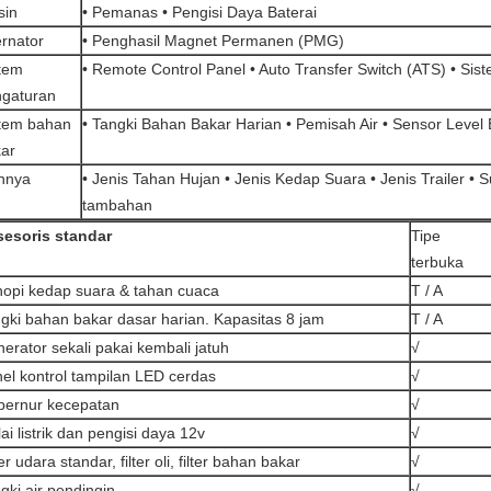
sin
• Pemanas • Pengisi Daya Baterai
ernator
• Penghasil Magnet Permanen (PMG)
tem
• Remote Control Panel • Auto Transfer Switch (ATS) • Sist
gaturan
tem bahan
• Tangki Bahan Bakar Harian • Pemisah Air • Sensor Level
ar
nnya
• Jenis Tahan Hujan • Jenis Kedap Suara • Jenis Trailer •
tambahan
esoris standar
Tipe
terbuka
opi kedap suara & tahan cuaca
T / A
gki bahan bakar dasar harian. Kapasitas 8 jam
T / A
erator sekali pakai kembali jatuh
√
el kontrol tampilan LED cerdas
√
ernur kecepatan
√
ai listrik dan pengisi daya 12v
√
ter udara standar, filter oli, filter bahan bakar
√
gki air pendingin
√