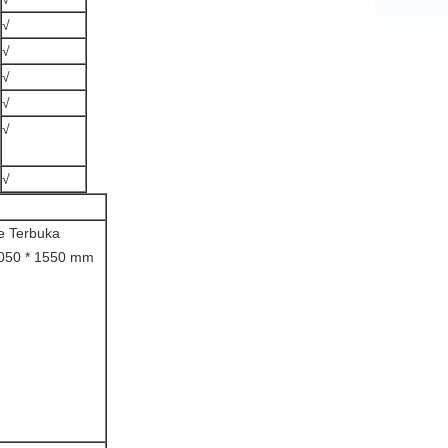
√
√
√
√
√
√
e Terbuka
1050 * 1550 mm