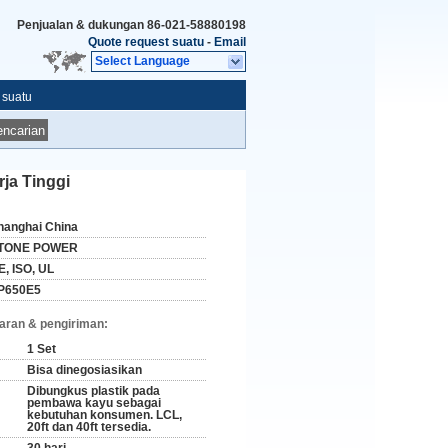
Penjualan & dukungan
86-021-58880198
Quote request suatu
-
Email
Select Language
 suatu
ncarian
rja Tinggi
hanghai China
TONE POWER
E, ISO, UL
P650E5
aran & pengiriman:
1 Set
Bisa dinegosiasikan
Dibungkus plastik pada
pembawa kayu sebagai
kebutuhan konsumen. LCL,
20ft dan 40ft tersedia.