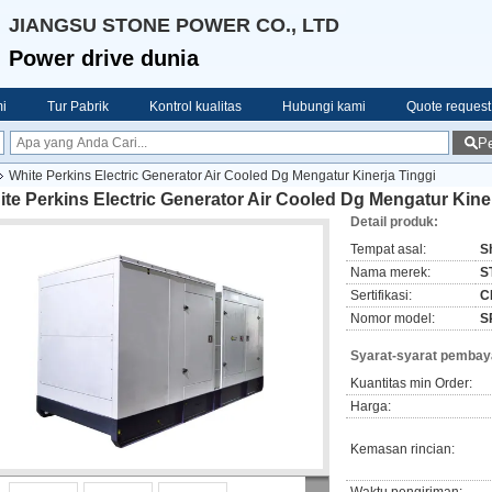
JIANGSU STONE POWER CO., LTD
Power drive dunia
i
Tur Pabrik
Kontrol kualitas
Hubungi kami
Quote request
Pe
White Perkins Electric Generator Air Cooled Dg Mengatur Kinerja Tinggi
te Perkins Electric Generator Air Cooled Dg Mengatur Kine
Detail produk:
Tempat asal:
S
Nama merek:
S
Sertifikasi:
C
Nomor model:
S
Syarat-syarat pembay
Kuantitas min Order:
Harga:
Kemasan rincian: