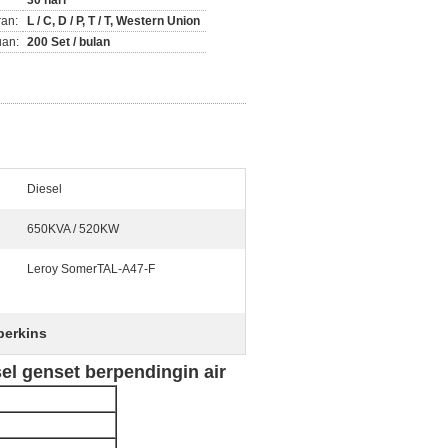
30 hari
ran:
L / C, D / P, T / T, Western Union
an:
200 Set / bulan
Diesel
650KVA / 520KW
Leroy SomerTAL-A47-F
 perkins
l genset berpendingin air