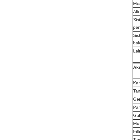
Me
Alt
Sis
pen
Sis
bak
Lai
Aks
Kan
Tan
Gen
Pan
Gub
Mul
Fil
Tan