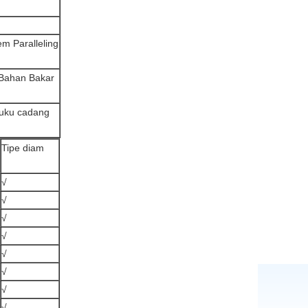
em Paralleling
 Bahan Bakar
 Suku cadang
Tipe diam
√
√
√
√
√
√
√
√