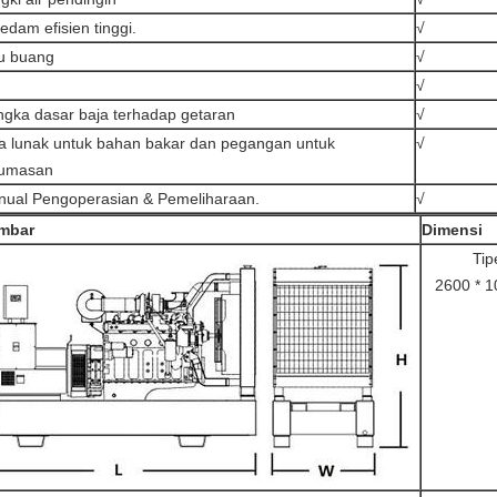
edam efisien tinggi.
√
u buang
√
√
gka dasar baja terhadap getaran
√
a lunak untuk bahan bakar dan pegangan untuk
√
lumasan
ual Pengoperasian & Pemeliharaan.
√
mbar
Dimensi
Tip
2600 * 