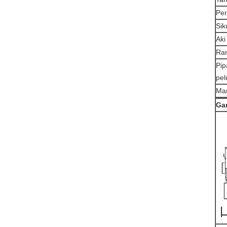
Per
Sik
Aki
Ran
Pip
pe
Man
Ga