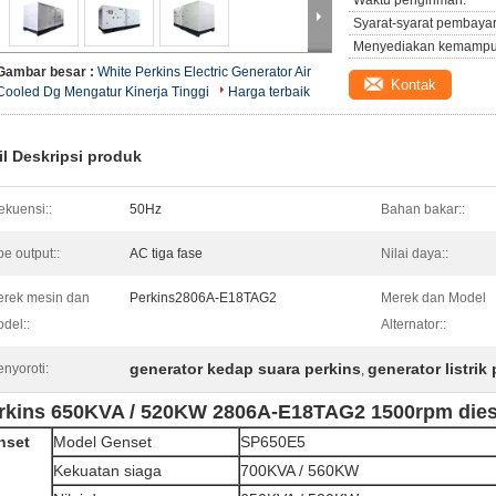
Waktu pengiriman:
Syarat-syarat pembaya
Menyediakan kemampu
Gambar besar :
White Perkins Electric Generator Air
Kontak
Cooled Dg Mengatur Kinerja Tinggi
Harga terbaik
il Deskripsi produk
ekuensi::
50Hz
Bahan bakar::
pe output::
AC tiga fase
Nilai daya::
rek mesin dan
Perkins2806A-E18TAG2
Merek dan Model
del::
Alternator::
generator kedap suara perkins
generator listrik
nyoroti:
,
rkins 650KVA / 520KW 2806A-E18TAG2 1500rpm diese
nset
Model Genset
SP650E5
Kekuatan siaga
700KVA / 560KW