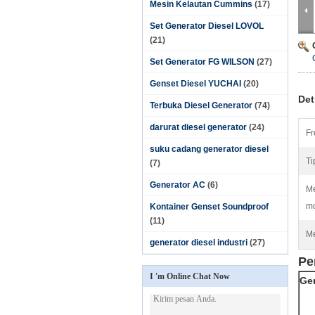
Mesin Kelautan Cummins
(17)
Set Generator Diesel LOVOL
(21)
Set Generator FG WILSON
(27)
Genset Diesel YUCHAI
(20)
Det
Terbuka Diesel Generator
(74)
darurat diesel generator
(24)
Fr
suku cadang generator diesel
Ti
(7)
Generator AC
(6)
Me
mo
Kontainer Genset Soundproof
(11)
Me
generator diesel industri
(27)
Pe
I 'm Online Chat Now
Ge