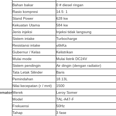
Bahan bakar
0 # diesel ringan
Rasio kompresi
14.5: 1
Stand Power
628 kw
Kekuatan Utama
584 kw
Jenis injeksi
Injeksi tidak langsung
Sistem intake
Turbocharge
Resistansi intake
≤6kKa
Gubernur / Kelas
Kelistrikan
Mulai mode
Mulai listrik DC24V
Sistem pendingin
Air dingin (dengan radiator)
Tata Letak Silinder
Baris
Pemindahan
18.13L
Nilai kecepatan (r / mnt)
1500
ernator
Merek
Leroy Somer
Model
TAL-A47-F
Frekuensi
50Hz
Tahap
3 fase