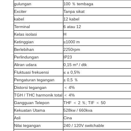
gulungan
100 ％ tembaga
Exciter
Tanpa sikat
kabel
12 kabel
Terminal
6 atau 12
Kelas isolasi
H
Ketinggian
≤1000 m
Berlebihan
2250rpm
Perlindungan
IP23
Aliran udara
0,15 m³ / dtk
Fluktuasi frekuensi
≤ ± 0,5%
Pengaturan tegangan
± 0,5 ％
Distorsi tegangan
＜ 4%
TGH / THC harmonik total
＜ 4%
Gangguan Telepon
THF ＜ 2 ％; TIF ＜ 50
Kekuatan Utama
528kw / 660kva
Asli
Cina
Nilai tegangan
240 / 120V switchable