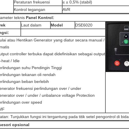
Peraturan frekuensi
≤ ± 0,5% (stabil)
Kontrol tegangan
AVR
ameter teknis
Panel Kontrol:
rek
Laut dalam
Model
DSE6020
ngsi:
ulai atau Hentikan Generator yang diatur secara manual /
matis
utput controller terbuka dapat didefinisikan sebagai output
-heat / Idle
erlindungan suhu Pendingin Tinggi
erlindungan tekanan oli rendah
erlindungan beban berlebih
enerator frekuensi perlindungan over / under
enerator over / under / unbalance voltage Protection
erlindungan over speed
AMF
atan: Tunjukkan fungsi ini tergantung pada titik setel pengontrol di bid
esori opsional