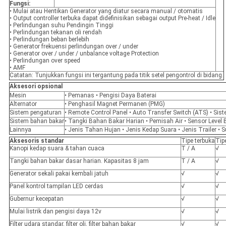
Fungsi:
• Mulai atau Hentikan Generator yang diatur secara manual / otomatis
• Output controller terbuka dapat didefinisikan sebagai output Pre-heat / Idle
• Perlindungan suhu Pendingin Tinggi
• Perlindungan tekanan oli rendah
• Perlindungan beban berlebih
• Generator frekuensi perlindungan over / under
• Generator over / under / unbalance voltage Protection
• Perlindungan over speed
• AMF
Catatan: Tunjukkan fungsi ini tergantung pada titik setel pengontrol di bidang.
Aksesori opsional
Mesin
• Pemanas • Pengisi Daya Baterai
Alternator
• Penghasil Magnet Permanen (PMG)
Sistem pengaturan
• Remote Control Panel • Auto Transfer Switch (ATS) • Sist
Sistem bahan bakar
• Tangki Bahan Bakar Harian • Pemisah Air • Sensor Level
Lainnya
• Jenis Tahan Hujan • Jenis Kedap Suara • Jenis Trailer 
Aksesoris standar
Tipe terbuka
Tip
Kanopi kedap suara & tahan cuaca
T / A
√
Tangki bahan bakar dasar harian. Kapasitas 8 jam
T / A
√
Generator sekali pakai kembali jatuh
√
√
Panel kontrol tampilan LED cerdas
√
√
Gubernur kecepatan
√
√
Mulai listrik dan pengisi daya 12v
√
√
Filter udara standar, filter oli, filter bahan bakar
√
√