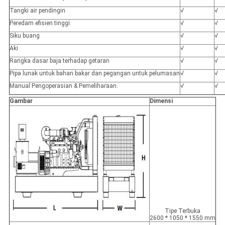
Tangki air pendingin
√
√
Peredam efisien tinggi.
√
√
Siku buang
√
√
Aki
√
√
Rangka dasar baja terhadap getaran
√
√
Pipa lunak untuk bahan bakar dan pegangan untuk pelumasan
√
√
Manual Pengoperasian & Pemeliharaan.
√
√
Gambar
Dimensi
Tipe Terbuka
2600 * 1050 * 1550 mm