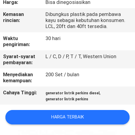
Harga:
Bisa dinegosiasikan
KUALITAS
Kemasan
Dibungkus plastik pada pembawa
rincian:
kayu sebagai kebutuhan konsumen.
HUBUNGI
LCL, 20ft dan 40ft tersedia.
KAMI
Waktu
30 hari
pengiriman:
PERMINTAAN
Syarat-syarat
L / C, D / P, T / T, Western Union
PENAWARAN
pembayaran:
Menyediakan
200 Set / bulan
kemampuan:
SITEMAP
Cahaya Tinggi:
,
generator listrik perkins diesel
generator listrik perkins
PRIVACY
POLICY
HARGA TERBAIK