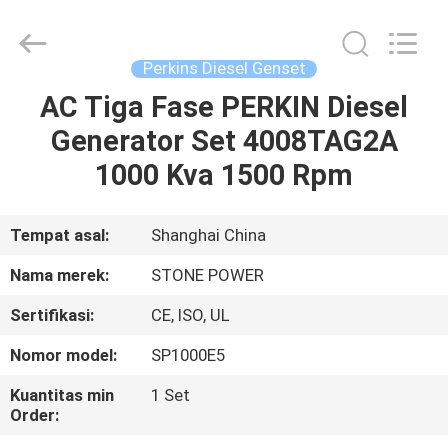
2026
JIANGSU
STONE
POWER
CO.,LTD.
Perkins Diesel Genset
All
Rights
Reserved.
AC Tiga Fase PERKIN Diesel
RUMAH
Generator Set 4008TAG2A
PRODUK
1000 Kva 1500 Rpm
TENTANG
Tempat asal:
Shanghai China
KAMI
Nama merek:
STONE POWER
Sertifikasi:
CE, ISO, UL
TUR
Nomor model:
SP1000E5
PABRIK
Kuantitas min
1 Set
Order:
KONTROL