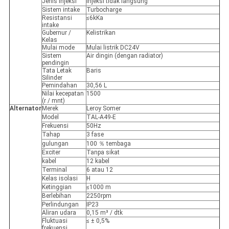
Jenis injeksi
Injeksi tidak langsung
Sistem intake
Turbocharge
Resistansi
≤6kKa
intake
Gubernur /
Kelistrikan
Kelas
Mulai mode
Mulai listrik DC24V
Sistem
Air dingin (dengan radiator)
pendingin
Tata Letak
Baris
Silinder
Pemindahan
30,56 L
Nilai kecepatan
1500
(r / mnt)
Alternator
Merek
Leroy Somer
Model
TAL-A49-E
Frekuensi
50Hz
Tahap
3 fase
gulungan
100 ％ tembaga
Exciter
Tanpa sikat
kabel
12 kabel
Terminal
6 atau 12
Kelas isolasi
H
Ketinggian
≤1000 m
Berlebihan
2250rpm
Perlindungan
IP23
Aliran udara
0,15 m³ / dtk
Fluktuasi
≤ ± 0,5%
frekuensi