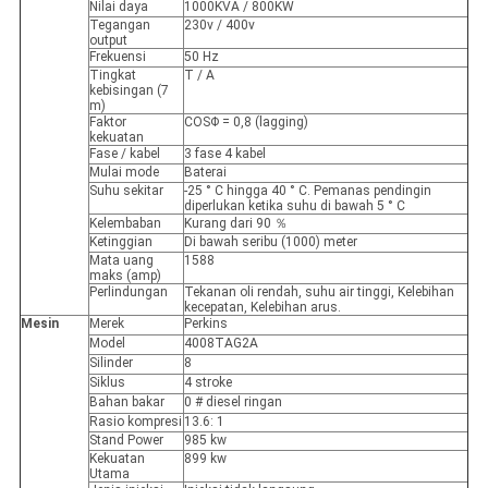
Nilai daya
1000KVA / 800KW
Tegangan
230v / 400v
output
Frekuensi
50 Hz
Tingkat
T / A
kebisingan (7
m)
Faktor
COSΦ = 0,8 (lagging)
kekuatan
Fase / kabel
3 fase 4 kabel
Mulai mode
Baterai
Suhu sekitar
-25 ° C hingga 40 ° C. Pemanas pendingin
diperlukan ketika suhu di bawah 5 ° C
Kelembaban
Kurang dari 90 ％
Ketinggian
Di bawah seribu (1000) meter
Mata uang
1588
maks (amp)
Perlindungan
Tekanan oli rendah, suhu air tinggi, Kelebihan
kecepatan, Kelebihan arus.
Mesin
Merek
Perkins
Model
4008TAG2A
Silinder
8
Siklus
4 stroke
Bahan bakar
0 # diesel ringan
Rasio kompresi
13.6: 1
Stand Power
985 kw
Kekuatan
899 kw
Utama