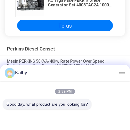
AC Tiga Fase PERKIN Diesel
Generator Set 4008TAG2A 1000
Kva 1500 Rpm
Terus
Perkins Diesel Genset
Mesin PERKINS 50KVA/40kw Rate Power Over Speed
Perlindungan Over Current 1500PRM 230V/400
Kathy
Generator PERKINS 13KVA / 10KW Rate Power Leroy Somer
Suhu Lingkungan -25°C hingga 50°C.
2:39 PM
Generator PERKINS 10KVA / 8KW Rate Power Leroy Somer
Suhu Lingkungan -25 ° C hingga 50 ° C.
Good day, what product are you looking for?
Bad Request
Semua