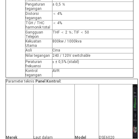
Pengaturan
± 0,5 ％
tegangan
Distorsi
＜ 4%
tegangan
TGH / THC
＜ 4%
harmonik total
Gangguan
THF ＜ 2 ％; TIF ＜ 50
Telepon
Kekuatan
800kw / 1000kva
Utama
Asli
Cina
Nilai tegangan
240 / 120V switchable
Peraturan
≤ ± 0,5% (stabil)
frekuensi
Kontrol
AVR
tegangan
Parameter teknis
Panel Kontrol:
Merek
Laut dalam
Model
DSE6020