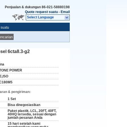
Penjualan & dukungan
86-021-58880198
Quote request suatu
-
Email
Select Language
 suatu
ncarian
sel 6cta8.3-g2
ina
TONE POWER
E,ISO
C180M5
aran & pengiriman:
1 Set
Bisa dinegosiasikan
Paket plastik. LCL, 20FT, 40FT,
40HQ tersedia, sesuai dengan
jumlah pesanan Anda
15 hari setelah kami