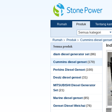
Rumah
Produk
Tentang kam
Rumah
Produk
Cummins diesel gense
In
Semua produk
diam diesel generator set
(86)
Cummins diesel genset
(170)
Perkins Diesel Genset
(100)
Deutz diesel genset
(31)
MITSUBISHI Diesel Generator
Set
(21)
Marine diesel genset
(85)
Genset Diesel Weichai
(76)