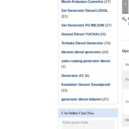
Mesin Kelautan Cummins
(17)
Set Generator Diesel LOVOL
(21)
Set Generator FG WILSON
(27)
Genset Diesel YUCHAI
(20)
Terbuka Diesel Generator
(74)
Det
darurat diesel generator
(24)
suku cadang generator diesel
Me
(7)
Generator AC
(6)
Fr
Kontainer Genset Soundproof
(11)
generator diesel industri
(27)
si
I 'm Online Chat Now
Me