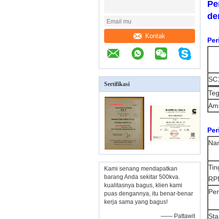
Pe
de
Kontak
Per
SC
Sertifikasi
Te
Am
Per
Na
Tin
Kami senang mendapatkan
barang Anda sekitar 500kva.
RP
kualitasnya bagus, klien kami
Pe
puas dengannya, itu benar-benar
kerja sama yang bagus!
Sta
—— Pattawit