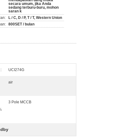
mendapatkan uang muka
secara umum, jika Anda
sedang terburu-buru, mohon
saran k
ran:
L / C, D / P, T / T, Western Union
an:
800SET / bulan
::
UCI274G
air
3 Pole MCCB
0%
ndby