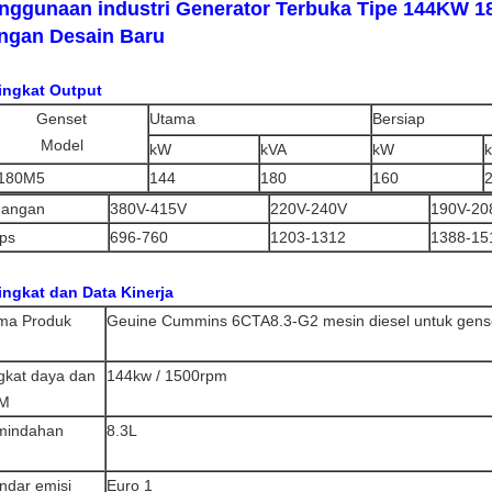
nggunaan industri Generator Terbuka Tipe 144KW 
ngan Desain Baru
ingkat Output
Genset
Utama
Bersiap
Model
kW
kVA
kW
180M5
144
180
160
gangan
380V-415V
220V-240V
190V-20
ps
696-760
1203-1312
1388-15
ingkat dan Data Kinerja
ma Produk
Geuine Cummins 6CTA8.3-G2 mesin diesel untuk gens
gkat daya dan
144kw / 1500rpm
M
mindahan
8.3L
ndar emisi
Euro 1