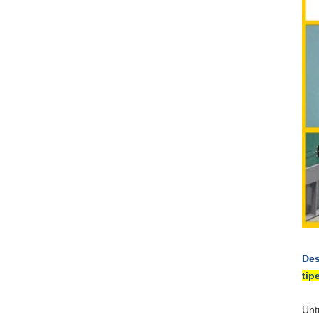
Des
tipe
Un