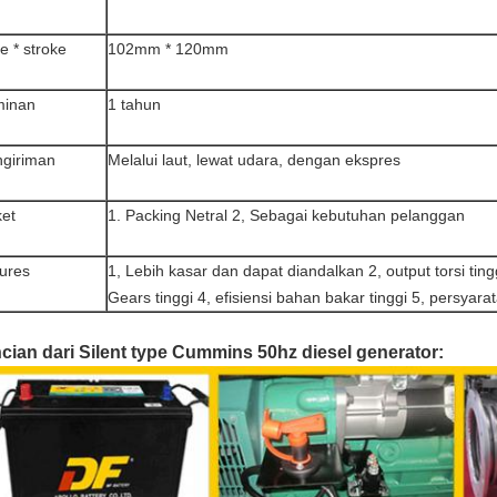
e * stroke
102mm * 120mm
minan
1 tahun
giriman
Melalui laut, lewat udara, dengan ekspres
et
1. Packing Netral 2, Sebagai kebutuhan pelanggan
ures
1, Lebih kasar dan dapat diandalkan 2, output torsi ting
Gears tinggi 4, efisiensi bahan bakar tinggi 5, persyar
cian dari Silent type Cummins 50hz diesel generator: