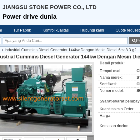
JIANGSU STONE POWER CO., LTD
Power drive dunia
i
Tur Pabrik
Kontrol kualitas
Hubungi kami
Quote request
Pe
t
Industrial Cummins Diesel Generator 144kw Dengan Mesin Diesel 6cta8.3-g2
dustrial Cummins Diesel Generator 144kw Dengan Mesin Die
Detail produk:
Tempat asal:
C
Nama merek:
S
Sertifikasi:
C
Nomor model:
S
Syarat-syarat pembay
Kuantitas min Order:
Harga:
Kemasan rincian: