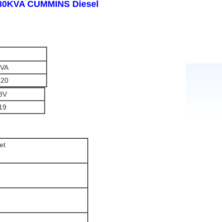
180KVA CUMMINS Diesel
kVA
220
8V
19
et