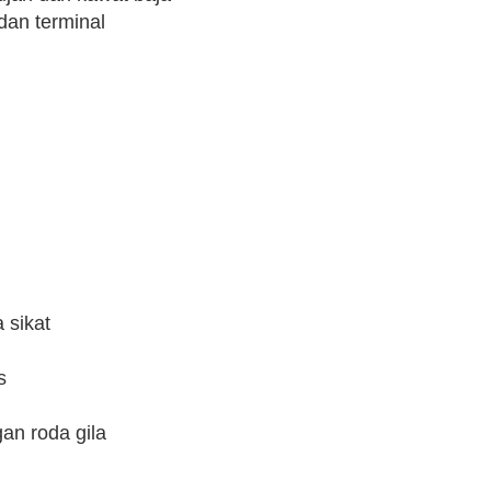
dan terminal
 sikat
s
an roda gila