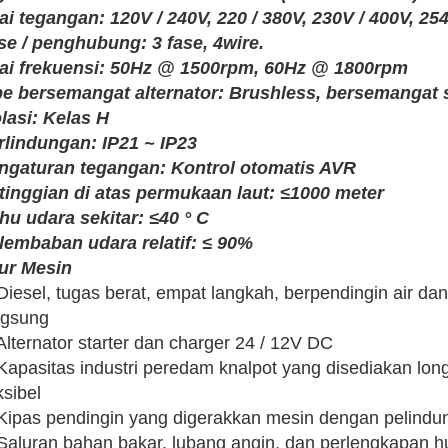
lai tegangan: 120V / 240V, 220 / 380V, 230V / 400V, 254
se / penghubung: 3 fase, 4wire.
lai frekuensi: 50Hz @ 1500rpm, 60Hz @ 1800rpm
pe bersemangat alternator: Brushless, bersemangat 
olasi: Kelas H
rlindungan: IP21 ~ IP23
ngaturan tegangan: Kontrol otomatis AVR
tinggian di atas permukaan laut: ≤1000 meter
hu udara sekitar: ≤40 ° C
lembaban udara relatif: ≤ 90%
tur Mesin
 Diesel, tugas berat, empat langkah, berpendingin air da
ngsung
Alternator starter dan charger 24 / 12V DC
 Kapasitas industri peredam knalpot yang disediakan lo
ksibel
 Kipas pendingin yang digerakkan mesin dengan pelindu
 Saluran bahan bakar, lubang angin, dan perlengkapan hu