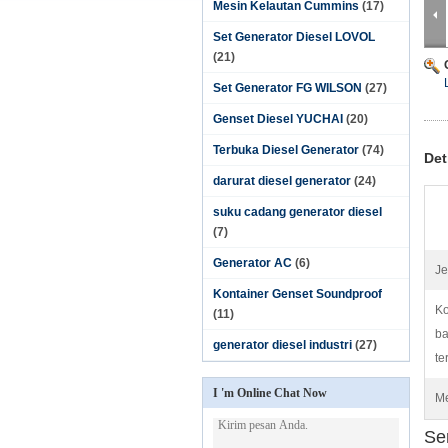
Mesin Kelautan Cummins
(17)
Set Generator Diesel LOVOL
(21)
Set Generator FG WILSON
(27)
Genset Diesel YUCHAI
(20)
Terbuka Diesel Generator
(74)
Det
darurat diesel generator
(24)
suku cadang generator diesel
(7)
Generator AC
(6)
Je
Kontainer Genset Soundproof
K
(11)
ba
generator diesel industri
(27)
te
I 'm Online Chat Now
Me
Se