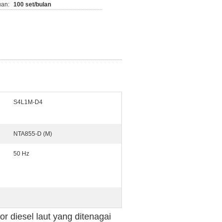
an:
100 set/bulan
S4L1M-D4
NTA855-D (M)
50 Hz
r diesel laut yang ditenagai