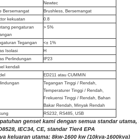
Newtec
e Bersemangat
Brushless, Bersemangat
tor kekuatan
0.8
tang pengaturan
> 5%
gangan
ngaturan Tegangan
<± 1%
as Isolasi
H
as Perlindungan
IP23
el kendali
del
ED211 atau CUMMIN
lindungan
Tegangan Tinggi / Rendah,
Temperaturer Tinggi / Rendah,
Frekuensi Tinggi / Rendah, Bahan
Bakar Rendah, Minyak Rendah
kung
RS232, RS485, USB
patuhan genset kami dengan semua standar utama, s
O8528, IEC34, CE,
standar
Tier4 EPA
ya keluaran utama: 8kw-1600 kw (10kva-1600kva)