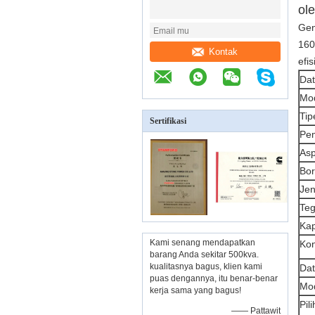
ol
Gen
160
Kontak
efi
Dat
Mo
Tip
Sertifikasi
Pe
Asp
Bor
Jen
Teg
Kap
Kami senang mendapatkan
Kon
barang Anda sekitar 500kva.
kualitasnya bagus, klien kami
Dat
puas dengannya, itu benar-benar
Mo
kerja sama yang bagus!
Pil
—— Pattawit