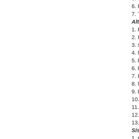
6.
7.
Al
1.
2. 
3.
4.
5.
6.
7. 
8.
9. 
10
11
12
13
Si
1. 