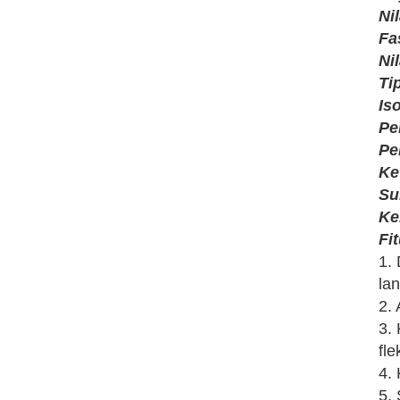
Ni
Fa
Ni
Ti
Is
Pe
Pe
Ke
Su
Ke
Fi
1.
la
2. 
3.
fle
4.
5.