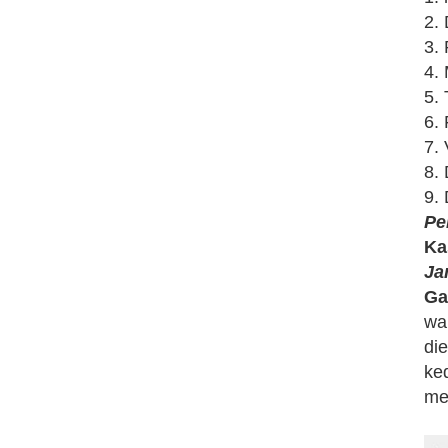
2.
3. 
4.
5. 
6.
7.
8.
9.
Pe
Ka
Ja
Ga
wa
di
ke
me