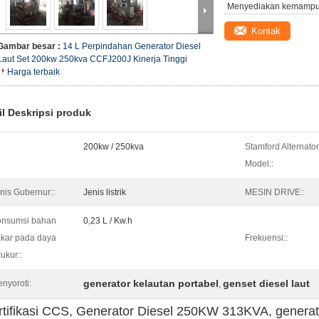
Menyediakan kemampu
Kontak
Gambar besar :
14 L Perpindahan Generator Diesel
Laut Set 200kw 250kva CCFJ200J Kinerja Tinggi
Harga terbaik
il Deskripsi produk
200kw / 250kva
Stamford Alternator
Model::
nis Gubernur::
Jenis listrik
MESIN DRIVE::
onsumsi bahan
0,23 L / Kw.h
kar pada daya
Frekuensi::
rukur::
generator kelautan portabel
genset diesel laut
nyoroti:
,
rtifikasi CCS, Generator Diesel 250KW 313KVA, generato