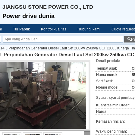
JIANGSU STONE POWER CO., LTD
Power drive dunia
i
Tur Pabrik
Kontrol kualitas
Hubungi kami
Quote request
Pe
14 L Perpindahan Generator Diesel Laut Set 200kw 250kva CCFJ200J Kinerja Tin
 L Perpindahan Generator Diesel Laut Set 200kw 250kva CC
Detail produk:
Tempat asal:
C
Nama merek:
S
Sertifikasi:
C
Nomor model:
C
Syarat-syarat pembay
Kuantitas min Order:
Harga:
Kemasan rincian:
Waktu pengiriman: