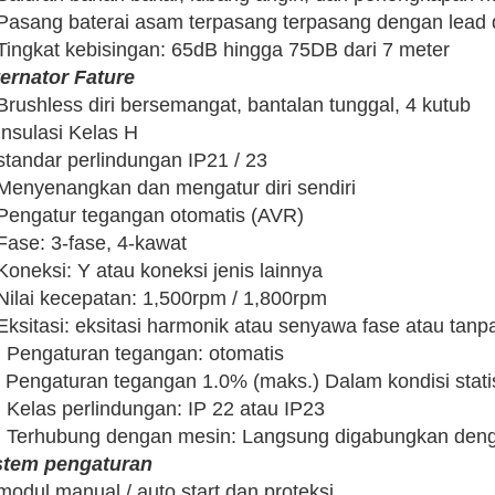
 Pasang baterai asam terpasang terpasang dengan lead 
 Tingkat kebisingan: 65dB hingga 75DB dari 7 meter
ternator
Fature
 Brushless diri bersemangat, bantalan tunggal, 4 kutub
Insulasi Kelas H
 standar perlindungan IP21 / 23
 Menyenangkan dan mengatur diri sendiri
 Pengatur tegangan otomatis (AVR)
 Fase: 3-fase, 4-kawat
Koneksi: Y atau koneksi jenis lainnya
 Nilai kecepatan: 1,500rpm / 1,800rpm
Eksitasi: eksitasi harmonik atau senyawa fase atau tanpa
. Pengaturan tegangan: otomatis
. Pengaturan tegangan 1.0% (maks.) Dalam kondisi stati
. Kelas perlindungan: IP 22 atau IP23
. Terhubung dengan mesin: Langsung digabungkan deng
stem pengaturan
modul manual / auto start dan proteksi