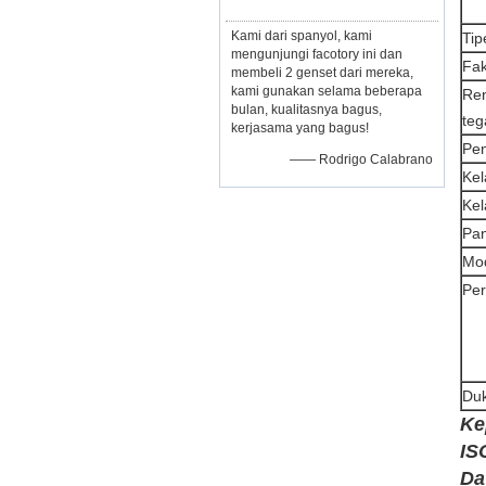
Kami dari spanyol, kami
Tip
mengunjungi facotory ini dan
Fak
membeli 2 genset dari mereka,
kami gunakan selama beberapa
Ren
bulan, kualitasnya bagus,
te
kerjasama yang bagus!
Pe
—— Rodrigo Calabrano
Kel
Kel
Pan
Mo
Per
Du
Ke
IS
Da