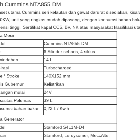
eh Cummins NTA855-DM
set utama Cummins seri kelautan dan gawat darurat disediakan, kisa
0KW, unit yang ringkas mudah dipasang, dengan konsumsi bahan bakar
siensi tinggi. Sertifikat kapal CCS, BV, NK atau masyarakat klasifikasi u
a Mesin
del
Cummins NTA855-DM
e
6 Silinder sebaris, 4 siklus
mindahan
14 L
irasi
Turbocharged
e * Stroke
140X152 mm
is Gubernur
Kelistrikan
angan mulai
24V
asitas Pelumas
39 L
sumsi bahan bakar
0,23 L / Kw.h
a Generator
del
Stamford S4L1M-D4
ihan
Stamford, Leroysomer, MeccAlte,