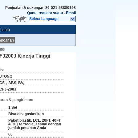
Penjualan & dukungan
86-021-58880198
Quote request suatu
-
Email
Select Language
 suatu
ncarian
ggi
FJ200J Kinerja Tinggi
ina
UTONG
CS，ABS, BV,
CFJ-200J
aran & pengiriman:
1 Set
Bisa dinegosiasikan
Paket plastik. LCL, 20FT, 40FT,
40HQ tersedia, sesuai dengan
jumlah pesanan Anda
60