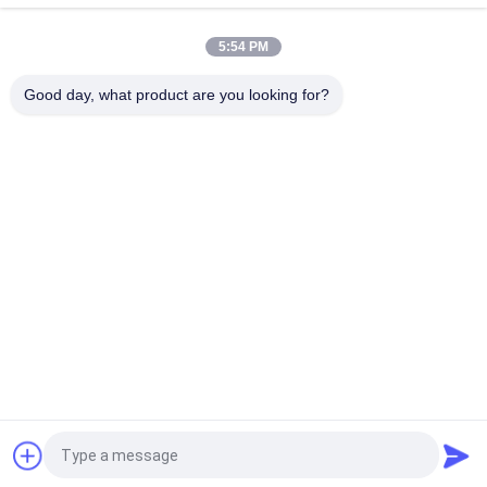
60Hz 220V 400kw 500kva
5:54 PM
220V 60 hz Marine Diesel Generator Set 36kw Struktur
Kompak Instalasi Mudah
Good day, what product are you looking for?
Bad Request
Semua
Diam Diesel 
Cummins Diesel 
Generator Set
Genset
Perkins Diesel 
Deutz Diesel Genset
Genset
MITSUBISHI Diesel 
Marine Diesel 
Generator Set
Genset
Genset Diesel 
Mesin Kelautan 
Weichai
Cummins
Quote request suatu