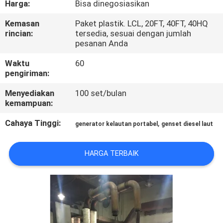
Harga:
Bisa dinegosiasikan
KUALITAS
Kemasan
Paket plastik. LCL, 20FT, 40FT, 40HQ
rincian:
tersedia, sesuai dengan jumlah
HUBUNGI
pesanan Anda
KAMI
Waktu
60
pengiriman:
PERMINTAAN
Menyediakan
100 set/bulan
PENAWARAN
kemampuan:
Cahaya Tinggi:
,
generator kelautan portabel
genset diesel laut
SITEMAP
HARGA TERBAIK
PRIVACY
POLICY