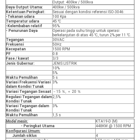
Output: 400kw / 500kva
Daya Output Utama:
400kw / 500kva
Ketentuan Peringkat:
Sesuai dengan kondisi referensi ISO-3046:
-Tekanan udara
100 Kpa
Temperatur udara
45 ℃
-Kelembaban relatif
95%
- Penurunan Daya
Operasi pada suhu tinggi untuk operasi
berkelanjutan di atas 45 ℃, turun 2% per 11 ℃.
Tegangan
30VAC
Frekuensi
50Hz
Kecepatan
1500 RPM
PF
0.8
Fase / kawat
3/3
Jenis Gubernur:
JENIS LISTRIK
10%
5%
Waktu Pemulihan
5 s
Variasi Frekuensi Variasi
3%
dalam Kondisi Tunak
Variasi Tegangan Sesaat
－15 ％, ＋ 20 ％
Regulasi Tegangan dalam
2,5%
Kondisi Tunak
Variasi Tegangan dalam
3%
Kondisi Tunak
Waktu Pemulihan
1,5 s
Model mesin:
KTA19-D (M)
- Peringkat Utama
448KW @ 1500 RPM
Konfigurasi Umum:
Jumlah siklus
4