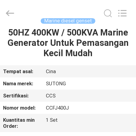
2026
JIANGSU
STONE
POWER
CO.,LTD.
Marine diesel genset
All
Rights
Reserved.
50HZ 400KW / 500KVA Marine
RUMAH
Generator Untuk Pemasangan
PRODUK
Kecil Mudah
TENTANG
Tempat asal:
Cina
KAMI
Nama merek:
SUTONG
Sertifikasi:
CCS
TUR
Nomor model:
CCFJ400J
PABRIK
Kuantitas min
1 Set
Order:
KONTROL