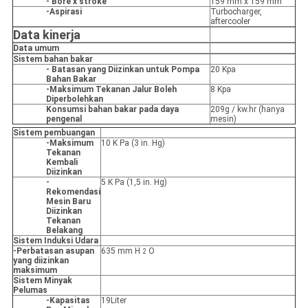
- Bore x stroke
159 mm x 159 mm
-Aspirasi
Turbocharger,
aftercooler
Data kinerja
Data umum
Sistem bahan bakar
- Batasan yang Diizinkan untuk Pompa
20 Kpa
Bahan Bakar
-Maksimum Tekanan Jalur Boleh
8 Kpa
Diperbolehkan
Konsumsi bahan bakar pada daya
209g / kw.hr (hanya
pengenal
mesin)
Sistem pembuangan
-Maksimum
10 K Pa (3 in. Hg)
Tekanan
Kembali
Diizinkan
-
5 K Pa (1,5 in. Hg)
Rekomendasi
Mesin Baru
Diizinkan
Tekanan
Belakang
Sistem Induksi Udara
-Perbatasan asupan
635 mm H
O
2
yang diizinkan
maksimum
Sistem Minyak
Pelumas
-Kapasitas
19Liter