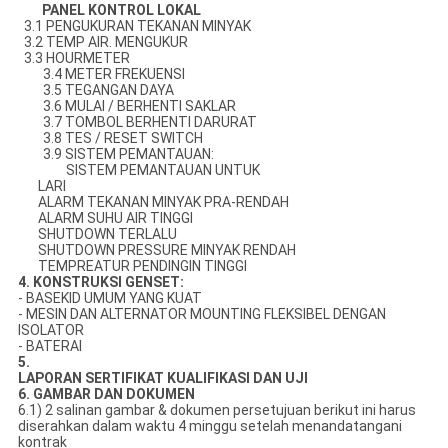
PANEL KONTROL LOKAL
3.1 PENGUKURAN TEKANAN MINYAK
3.2 TEMP AIR. MENGUKUR
3.3 HOURMETER
3.4 METER FREKUENSI
3.5 TEGANGAN DAYA
3.6 MULAI / BERHENTI SAKLAR
3.7 TOMBOL BERHENTI DARURAT
3.8 TES / RESET SWITCH
3.9 SISTEM PEMANTAUAN:
SISTEM PEMANTAUAN UNTUK
LARI
ALARM TEKANAN MINYAK PRA-RENDAH
ALARM SUHU AIR TINGGI
SHUTDOWN TERLALU
SHUTDOWN PRESSURE MINYAK RENDAH
TEMPREATUR PENDINGIN TINGGI
4. KONSTRUKSI GENSET:
- BASEKID UMUM YANG KUAT
- MESIN DAN ALTERNATOR MOUNTING FLEKSIBEL DENGAN
ISOLATOR
- BATERAI
5.
LAPORAN SERTIFIKAT KUALIFIKASI DAN UJI
6. GAMBAR DAN DOKUMEN
6.1) 2 salinan gambar & dokumen persetujuan berikut ini harus
diserahkan dalam waktu 4 minggu setelah menandatangani
kontrak