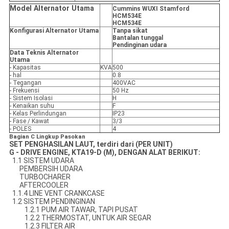
Model Alternator Utama
Cummins WUXI Stamford
HCM534E
HCM534E
Konfigurasi Alternator Utama
Tanpa sikat
Bantalan tunggal
Pendinginan udara
Data Teknis Alternator
Utama
- Kapasitas
KVA
500
- hal
0.8
- Tegangan
400VAC
- Frekuensi
50 Hz
- Sistem Isolasi
H
- Kenaikan suhu
F
- Kelas Perlindungan
IP23
- Fase / Kawat
3/3
- POLES
4
Bagian C Lingkup Pasokan
SET PENGHASILAN LAUT, terdiri dari (PER UNIT)
G - DRIVE ENGINE, KTA19-D (M), DENGAN ALAT BERIKUT:
1.1 SISTEM UDARA
PEMBERSIH UDARA
TURBOCHARER
AFTERCOOLER
1.1.4 LINE VENT CRANKCASE
1.2 SISTEM PENDINGINAN
1.2.1 PUM AIR TAWAR, TAPI PUSAT
1.2.2 THERMOSTAT, UNTUK AIR SEGAR
1.2.3 FILTER AIR