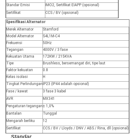
Standar Emisi
IMO2, Sertifikat EIAPP (opsional)
Sertifikat
CCS / BV (opsional)
Spesifikasi Alternator
Merek Alternator
Stamford
Model Alternator
S4L1M-C4
Frekuensi
50Hz
Tegangan
4000V / 3 fase
Kekuatan Utama
172KW / 215KVA
Tipe
Brushless, bersemangat diri, tipe laut
Faktor kekuatan
0.8
Kelas isolasi
H
Tingkat Perlindungan
IP23 (IP44 adalah opsional)
Fase / kawat
3 fase 3 kabel
AVR
MX341
Pengaturan tegangan
± 1,0%
Bantalan
Tunggal
Mengarah berliku
12
Sertifikat
CCS / BV / Lloyds / DNV / ABS / Rina, dll (opsional)
Standar