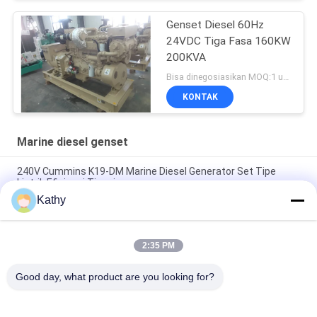
Genset Diesel 60Hz
24VDC Tiga Fasa 160KW
200KVA
Bisa dinegosiasikan MOQ:1 unit
KONTAK
Marine diesel genset
240V Cummins K19-DM Marine Diesel Generator Set Tipe
Listrik Efisiensi Tinggi
Kathy
Efisiensi Tinggi Marine Diesel Generator Set Cummins K19-DM
60Hz 220V 400kw 500kva
2:35 PM
220V 60 hz Marine Diesel Generator Set 36kw Struktur
Kompak Instalasi Mudah
Good day, what product are you looking for?
Bad Request
Semua