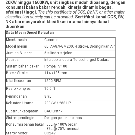
20KW hingga 1600KW, unit ringkas mudah dipasang, dengan
konsumsi bahan bakar rendah, kinerja dinamis bagus,
efisiensi tinggi.
The ship certificate of CCS, BV,NK or other major
classification society can be provided.
Sertifikat kapal CCS, BV,
NK atau masyarakat klasifikasi utama lainnya dapat
diberikan.
Data Mesin Diesel Kelautan
Merek mesin
Cummins
Model mesin
6LTAA8.9-GM200, 4 Stroke, Didinginkan Air.
Jumlah Silinder
6 silinder sejalan
Aspirasi
Intercooler udara Turbocharged & udara
Sistem bahan bakar
Pompa P7100
Bore × Stroke
114 x135 mm
Nilai Kecepatan
1500 RPM
Rasio kompresi
16.6: 1
Pemindahan
8.9L
Kekuatan Utama
200kW / 268 HP
Gubernur kecepatan
GAC Listrik
Sistem pendingin
Dengan penukar panas
Konsumsi bahan bakar
50L @ 100% beban
37L @ 75% memuat
Starter Motor
DC24V