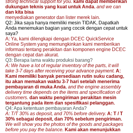
strong technical support for you.
kami dapat memberikan
dukungan teknis yang kuat untuk Anda.
and we can
dan kita bisa
menyediakan generator dan lister merek lain.
Q2: Jika saya hanya memiliki mesin TIDAK, Dapatkah
Anda menemukan bagian yang cocok dengan cepat untuk
saya?
A: Ya, kami
dilengkapi dengan DCEC QuickService
Online System yang memungkinkan kami memberikan
informasi tentang perakitan dan komponen engine DCEC
dengan cepat dan akurat.
Q3: Berapa lama waktu produksi barang?
A: We have a lot of regular inventory of the parts, it will
take 3-7 days after receiving your advance payment.
A:
Kami memiliki banyak persediaan rutin suku cadang,
itu akan memakan waktu 3-7 hari setelah menerima
pembayaran di muka Anda.
and the engine assembly
delivery time depends on the items and specification of
customers.
dan waktu pengiriman perakitan mesin
tergantung pada item dan spesifikasi pelanggan.
Q4: Apa ketentuan pembayaran Anda?
A: T/T 30% as deposit, and 70% before delivery.
A: T / T
30% sebagai deposit, dan 70% sebelum pengiriman.
We will show you the photos of the goods and packages
before you pay the balance.
Kami akan menunjukkan