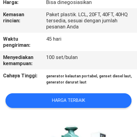
Harga:
Bisa dinegosiasikan
KUALITAS
Kemasan
Paket plastik. LCL, 20FT, 40FT, 40HQ
rincian:
tersedia, sesuai dengan jumlah
HUBUNGI
pesanan Anda
KAMI
Waktu
45 hari
pengiriman:
PERMINTAAN
Menyediakan
100 set/bulan
PENAWARAN
kemampuan:
Cahaya Tinggi:
,
,
generator kelautan portabel
genset diesel laut
SITEMAP
generator darurat laut
HARGA TERBAIK
PRIVACY
POLICY