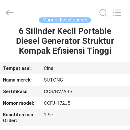
2026
JIANGSU
STONE
POWER
CO.,LTD.
Marine diesel genset
All
Rights
Reserved.
6 Silinder Kecil Portable
RUMAH
Diesel Generator Struktur
PRODUK
Kompak Efisiensi Tinggi
TENTANG
Tempat asal:
Cina
KAMI
Nama merek:
SUTONG
Sertifikasi:
CCS/BV/ABS
TUR
Nomor model:
CCFJ-172J5
PABRIK
Kuantitas min
1 Set
Order:
KONTROL