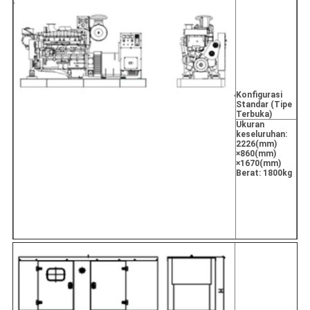
Konfigurasi
Standar (Tipe
Terbuka)
Ukuran
keseluruhan:
2226
(mm)
×
860
(mm)
×
1670
(mm)
Berat: 1800
kg